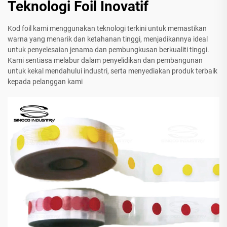
Teknologi Foil Inovatif
Kod foil kami menggunakan teknologi terkini untuk memastikan
warna yang menarik dan ketahanan tinggi, menjadikannya ideal
untuk penyelesaian jenama dan pembungkusan berkualiti tinggi.
Kami sentiasa melabur dalam penyelidikan dan pembangunan
untuk kekal mendahului industri, serta menyediakan produk terbaik
kepada pelanggan kami