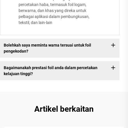
percetakan haba, termasuk foil logam,
berwarna, dan khas yang direka untuk
pelbagai aplikasi dalam pembungkusan,
tekstil, dan lain-lain
Bolehkah saya meminta warna tersuai untuk foil
pengekodan?
Bagaimanakah prestasi foil anda dalam percetakan
kelajuan tinggi?
Artikel berkaitan