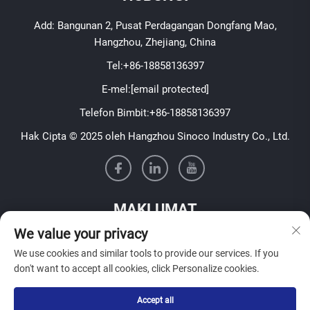
Add: Bangunan 2, Pusat Perdagangan Dongfang Mao,
Hangzhou, Zhejiang, China
Tel:
+86-18858136397
E-mel:
[email protected]
Telefon Bimbit:
+86-18858136397
Hak Cipta © 2025 oleh Hangzhou Sinoco Industry Co., Ltd.
MAKLUMAT
We value your privacy
Daftar untuk menerima buletin mingguan kami
We use cookies and similar tools to provide our services. If you
don't want to accept all cookies, click Personalize cookies.
Accept all