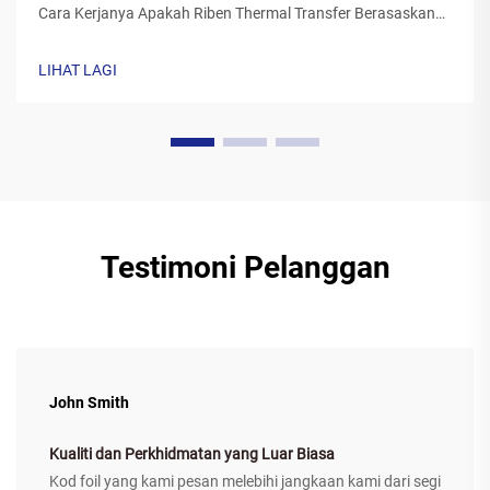
Cara Kerjanya Apakah Riben Thermal Transfer Berasaskan
Wax? Riben thermal transfer yang diperbuat daripada wax
biasanya mempunyai asas poliester yang diliputi dengan
LIHAT LAGI
formulasi dakwat lilin khas. Apabila pencetak itu...
Testimoni Pelanggan
John Smith
Kualiti dan Perkhidmatan yang Luar Biasa
Kod foil yang kami pesan melebihi jangkaan kami dari segi