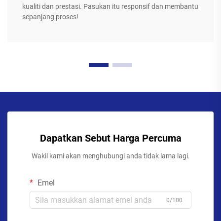
kualiti dan prestasi. Pasukan itu responsif dan membantu
sepanjang proses!
Dapatkan Sebut Harga Percuma
Wakil kami akan menghubungi anda tidak lama lagi.
Emel
0/100