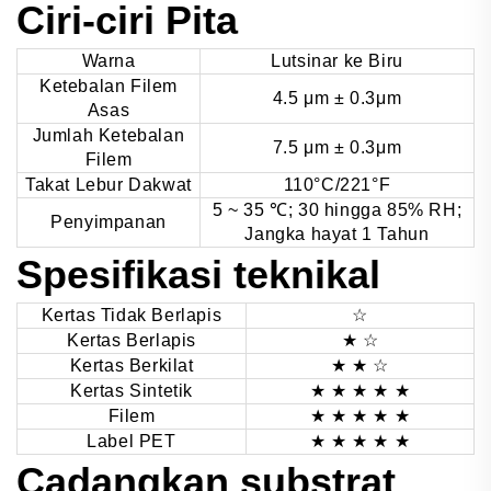
Ciri-ciri Pita
Warna
Lutsinar ke Biru
Ketebalan Filem
4.5 μm ± 0.3μm
Asas
Jumlah Ketebalan
7.5 μm ± 0.3μm
Filem
Takat Lebur Dakwat
110°C/221°F
5 ~ 35
℃
; 30 hingga 85% RH;
Penyimpanan
Jangka hayat 1 Tahun
Spesifikasi teknikal
Kertas Tidak Berlapis
☆
Kertas Berlapis
★ ☆
Kertas Berkilat
★ ★ ☆
Kertas Sintetik
★ ★ ★
★ ★
Filem
★ ★ ★
★ ★
Label PET
★ ★ ★
★ ★
Cadangkan substrat