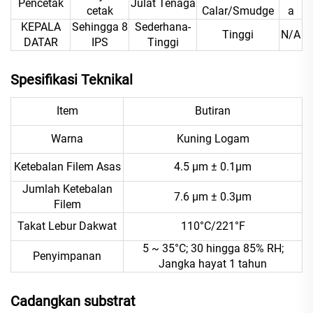
Pencetak
Julat Tenaga
cetak
Calar/Smudge
a
KEPALA
Sehingga 8
Sederhana-
Tinggi
N/A
DATAR
IPS
Tinggi
Spesifikasi Teknikal
Item
Butiran
Warna
Kuning Logam
Ketebalan Filem Asas
4.5 μm ± 0.1μm
Jumlah Ketebalan
7.6 μm ± 0.3μm
Filem
Takat Lebur Dakwat
110°C/221°F
5 ~ 35°C; 30 hingga 85% RH;
Penyimpanan
Jangka hayat 1 tahun
Cadangkan substrat