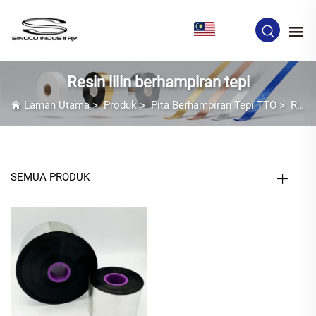
MS
Resin lilin berhampiran tepi
Laman Utama
>
Produk
>
Pita Berhampiran Tepi TTO
>
Resin lilin berhampiran tepi
SEMUA PRODUK