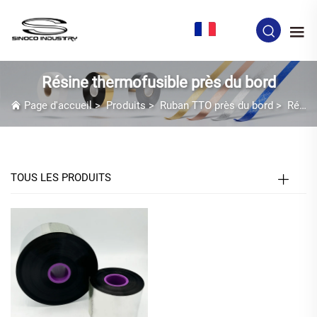
FR
Résine thermofusible près du bord
Page d'accueil
>
Produits
>
Ruban TTO près du bord
>
Résine thermofusible près du bord
TOUS LES PRODUITS