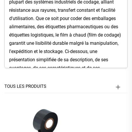
plupart des systèmes industriels de codage, alliant
résistance aux rayures, transfert constant et facilité
d'utilisation. Que ce soit pour coder des emballages
alimentaires, des étiquettes pharmaceutiques ou des
étiquettes logistiques, le film à chaud (film de codage)
garantit une lisibilité durable malgré la manipulation,
l'expédition et le stockage. Ci-dessous, une
présentation simplifiée de sa description, de ses
avantages, de ses caractéristiques et de ses
applications.
1. Description du produit : Codage fiable
TOUS LES PRODUITS
pour les opérations modernes
Le film de hot stamping (film de codage) est un
matériau spécialisé conçu pour répondre aux
exigences de l'emballage. Contrairement aux films