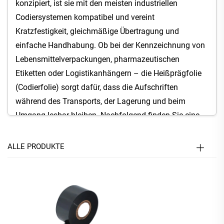
konzipiert, ist sie mit den meisten industriellen
Codiersystemen kompatibel und vereint
Kratzfestigkeit, gleichmäßige Übertragung und
einfache Handhabung. Ob bei der Kennzeichnung von
Lebensmittelverpackungen, pharmazeutischen
Etiketten oder Logistikanhängern – die Heißprägfolie
(Codierfolie) sorgt dafür, dass die Aufschriften
während des Transports, der Lagerung und beim
Umgang lesbar bleiben. Nachfolgend finden Sie eine
übersichtliche Darstellung ihrer Beschreibung, Vorteile,
Eigenschaften und Anwendungen.
ALLE PRODUKTE
1. Produktbeschreibung: Zuverlässige
Kennzeichnung für moderne Abläufe
Die Heißprägfolie (Codierfolie) ist ein spezielles
Material, das auf die Anforderungen von