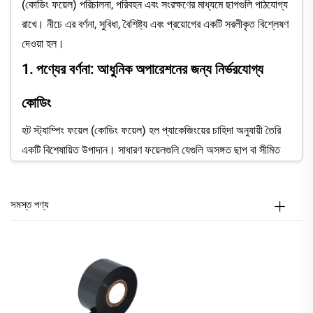
(কোডিং ফয়েল) পরিচালনা, পরিবহন এবং সংরক্ষণের মাধ্যমে ছাপগুলি পাঠযোগ্য
রাখে। নীচে এর বর্ণনা, সুবিধা, বৈশিষ্ট্য এবং প্রয়োগের একটি সরলীকৃত বিশ্লেষণ
দেওয়া হল।
1. পণ্যের বর্ণনা: আধুনিক অপারেশনের জন্য নির্ভরযোগ্য
কোডিং
হট স্ট্যাম্পিং ফয়েল (কোডিং ফয়েল) হল প্যাকেজিংয়ের চাহিদা অনুযায়ী তৈরি
একটি বিশেষায়িত উপাদান। সাধারণ ফয়েলগুলি যেগুলি অসঙ্গত ছাপ বা সীমিত
সামঞ্জস্যতার সমস্যায় ভোগে, তার বিপরীতে এটি স্পষ্ট ও উচ্চ-বৈপরীত্যের কালো
ছাপ প্রদান করে—যা নিয়ন্ত্রক প্রয়োজনীয়তা পূরণের জন্য অপরিহার্য (যেমন
সমস্ত পণ্য
খাদ্যের জন্য FDA, ফার্মাসিউটিক্যালের জন্য FDA/EMA), যেখানে
ট্রেসযোগ্যতার জন্য পঠনযোগ্য কোড আবশ্যিক।
এর প্রধান শক্তি হল শিল্প কোডিং সিস্টেমের সাথে ব্যাপক সামঞ্জস্য: তাপীয়
ট্রান্সফার প্রিন্টার, হট স্ট্যাম্পিং মেশিন এবং কিছু লেজারও। হট স্ট্যাম্পিং ফয়েল
(কোডিং ফয়েল) গ্রহণ করতে ব্যবসায়িক প্রতিষ্ঠানগুলির নতুন সরঞ্জামের
প্রয়োজন হয় না; এটি বিদ্যমান সেটআপের সাথে সহজেই একীভূত হয়, যা