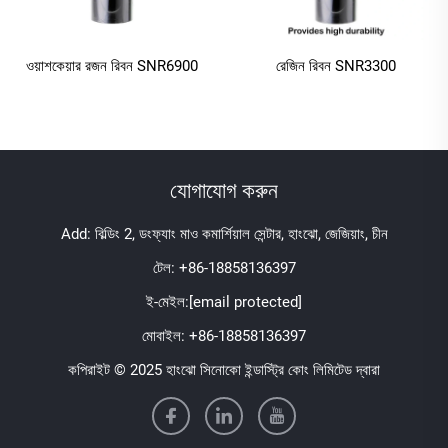
ওয়াশকেয়ার রজন রিবন SNR6900
রেজিন রিবন SNR3300
যোগাযোগ করুন
Add: বিল্ডিং 2, ডংফ্যাং মাও কমার্শিয়াল সেন্টার, হাংঝো, জেজিয়াং, চীন
টেল:
+86-18858136397
ই-মেইল:
[email protected]
মোবাইল:
+86-18858136397
কপিরাইট © 2025 হাংঝো সিনোকো ইন্ডাস্ট্রি কোং লিমিটেড দ্বারা