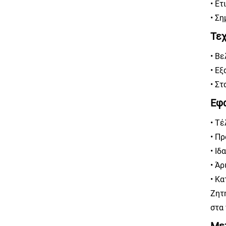
• Ετ
• Σ
Τεχ
• Β
• Εξ
• Σ
Εφα
• Τ
• Π
• Ι
• Ά
• Κ
Ζητ
στα
Με