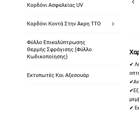
Κορδόνι Ασφαλείας UV
Κορδόνι Κοντά Στην Άκρη TTO
Φύλλο Επικαλύπτρωσης
Θερμής Σφράγισης (φύλλο
Χαρ
Κωδικοποίησης)
✔ Λ
οπτ
Εκτυπωτές Και Αξεσουάρ
✔Αν
✔Εξ
μεμ
✔ Ε