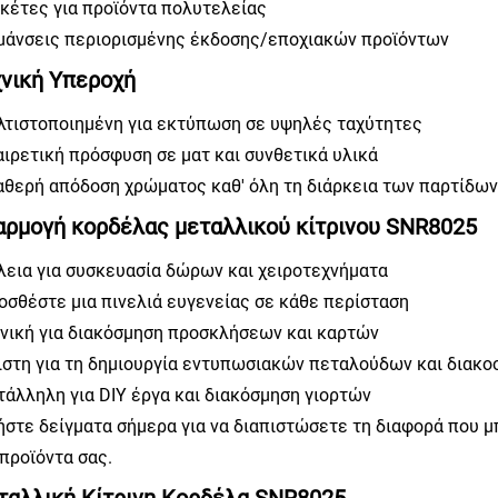
ικέτες για προϊόντα πολυτελείας
ημάνσεις περιορισμένης έκδοσης/εποχιακών προϊόντων
νική Υπεροχή
ελτιστοποιημένη για εκτύπωση σε υψηλές ταχύτητες
αιρετική πρόσφυση σε ματ και συνθετικά υλικά
ταθερή απόδοση χρώματος καθ' όλη τη διάρκεια των παρτίδω
ρμογή κορδέλας μεταλλικού κίτρινου SNR8025
έλεια για συσκευασία δώρων και χειροτεχνήματα
ροσθέστε μια πινελιά ευγενείας σε κάθε περίσταση
δανική για διακόσμηση προσκλήσεων και καρτών
ριστη για τη δημιουργία εντυπωσιακών πεταλούδων και διακο
ατάλληλη για DIY έργα και διακόσμηση γιορτών
ήστε δείγματα σήμερα για να διαπιστώσετε τη διαφορά που μ
 προϊόντα σας.
ταλλική Κίτρινη Κορδέλα SNR8025