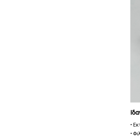
Ιδα
• Ε
• Φ