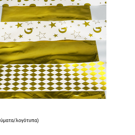
νύματα/λογότυπα)