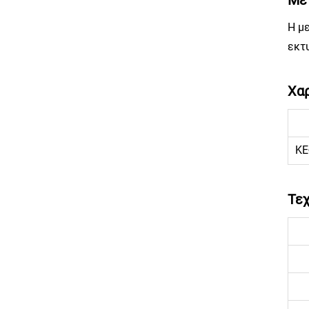
Η μ
εκτ
Χαρ
ΚΕ
Τεχ