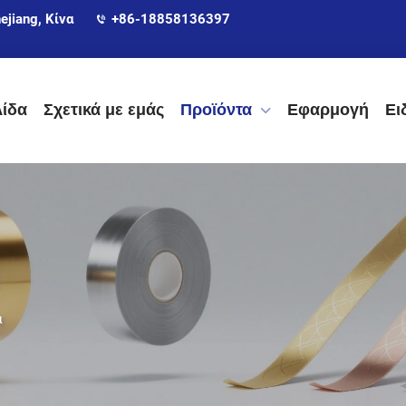
ejiang, Κίνα
+86-18858136397
λίδα
Σχετικά με εμάς
Προϊόντα
Εφαρμογή
Ει
α