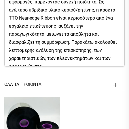
εφαρμογές, παρέχοντας συνεχή ποιότητα. Ως
ανώτερο υβριδικό υλικό κεριού/ρητίνης, η κασέτα
TTO Near-edge Ribbon είναι περισσότερο από ένα
εργαλείο ετικέτευσης· αυξάνει την
παραγωγικότητα, μειώνει τα απόβλητα και
διασφαλίζει τη συμμόρφωση. Παρακάτω ακολουθεί
λεπτομερής ανάλυση της επισκόπησης, των
χαρακτηριστικών, των πλεονεκτημάτων και των
εφαρμογών της.
1. Επισκόπηση Προϊόντος: Ανθεκτικότητα
ΟΛΑ ΤΑ ΠΡΟΪΟΝΤΑ
συναντά Απόδοση
Η κοντινής άκρης λωρίδα TTO έχει σχεδιαστεί για
σκληρά βιομηχανικά περιβάλλοντα, όπου οι ετικέτες
υφίστανται φθορά, χημικές ουσίες, ακραίες
θερμοκρασίες και συχνό χειρισμό. Σε αντίθεση με