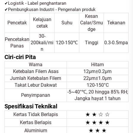
Logistik - Label penghantaran
✔
Pembungkusan Industri - Pengenalan produk
✔
Kesan
Kelajuan
Pencetak
Suhu
Calar/Smu
Tekanan
cetak
dge
30-
Pencetakan
200kali/mi
120-150℃
Tinggi
0.3-0.5mpa
Panas
n
Ciri-ciri Pita
Warna
Hitam
Ketebalan Filem Asas
12μm±0.2μm
Jumlah Ketebalan Filem
22μm±1.0μm
Takat Lebur Dakwat
120-150°C
-5~40°℃, 20 hingga 85% RH;
Penyimpanan
Jangka hayat 1 tahun
Spesifikasi Teknikal
★ ★ ☆ ☆
Kertas Tidak Berlapis
★ ★
★ ★
Kertas Berlapis
★ ★
★
Aluminium