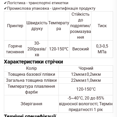
Логістика - транспортні етикетки
✔
Промислова упаковка - ідентифікація продукту
✔
Стійкість
до
Швидкість
Температу
Принтер
подряпин/
Тиск
друку
ра
розмазува
ння
30-
Горяче
0,3-0,5
200разів/
120-150℃
Високий
тиснення
МПа
хв
Характеристики стрічки
Колір
Чорний
Товщина базової плівки
12мкм±0,2мкм
Загальна товщина плівки
22мкм±1,0мкм
Температура плавлення
120-150°C
фарби
-5~40°С, 20 до 85%
Зберігання
відносної вологості; Термін
придатності 1 рік
Технічні специфікації