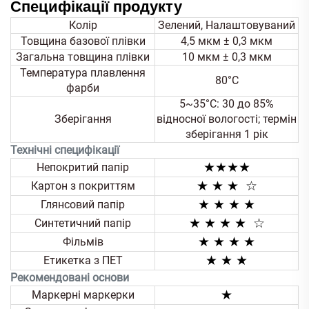
Специфікації продукту
Колір
Зелений, Налаштовуваний
Товщина базової плівки
4,5 мкм ± 0,3 мкм
Загальна товщина плівки
10 мкм ± 0,3 мкм
Температура плавлення
80°C
фарби
5~35°C: 30 до 85%
Зберігання
відносної вологості; термін
зберігання 1 рік
Технічні специфікації
★★★★
Непокритий папір
★
★ ★
☆
Картон з покриттям
★ ★
★ ★
Глянсовий папір
★ ★
★ ★
☆
Синтетичний папір
★ ★
★ ★
Фільмів
★ ★
★
Етикетка з ПЕТ
Рекомендовані основи
★
Маркерні маркерки