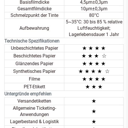
Basisfilmdicke
4,5μm±0,3μm
Gesamtfilmdicke
10μm±0,3μm
Schmelzpunkt der Tinte
80°C
5~35°C: 30 bis 85 % relative
Aufbewahrung
Luftfeuchtigkeit;
Lagerlebensdauer 1 Jahr
Technische Spezifikationen
★ ★ ★ ★
Unbeschichtetes Papier
★
★ ★
☆
Beschichtetes Papier
★ ★
★ ★
Glänzendes Papier
★ ★
★ ★
☆
Synthetisches Papier
★ ★
★ ★
Filme
★ ★
★
PET-Etikett
Untergründe empfehlen
★
Versandetiketten
Allgemeine Ticketing-
★
Anwendungen
★
Lagerbestand & Logistik