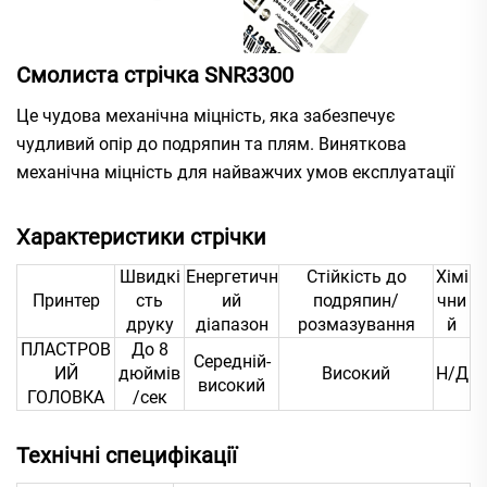
Смолиста стрічка SNR3300
Це чудова механічна міцність, яка забезпечує
чудливий опір до подряпин та плям. Виняткова
механічна міцність для найважчих умов експлуатації
Характеристики стрічки
Швидкі
Енергетичн
Стійкість до
Хімі
Принтер
сть
ий
подряпин/
чни
друку
діапазон
розмазування
й
ПЛАСТРОВ
До 8
Середній-
ИЙ
дюймів
Високий
Н/Д
високий
ГОЛОВКА
/сек
Технічні специфікації