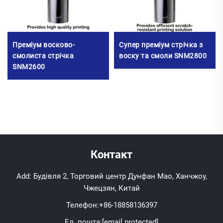
Преміум восково-
Супер преміум стрічка з
смолиста стрічка
воску та смоли SNM2800
SNM2600
Контакт
Add: Будівля 2, Торговий центр Дунфан Мао, Ханчжоу,
Чжецзян, Китай
Телефон:
+86-18858136397
Ел. пошта:
[email protected]