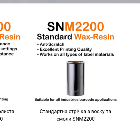
олиста
Стандартна стрічка з воску та
00
смоли SNM2200