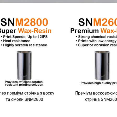
пер преміум стрічка з воску
Преміум восково-см
та смоли SNM2800
стрічка SNM26