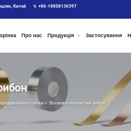
ецзян, Китай
+86-18858136397
орінка
Про нас
Продукція
Застосування
Н
рибон
ередавальна стрічка
>
Восково-смолистий рибон