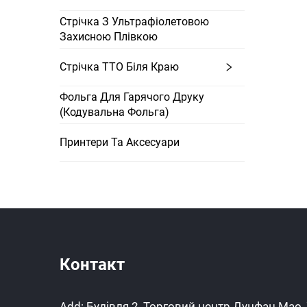
Стрічка З Ультрафіолетовою
Захисною Плівкою
Стрічка TTO Біля Краю
Фольга Для Гарячого Друку
(кодувальна Фольга)
Принтери Та Аксесуари
Контакт
Add: Будівля 2, Торговий центр Дунфан Мао,