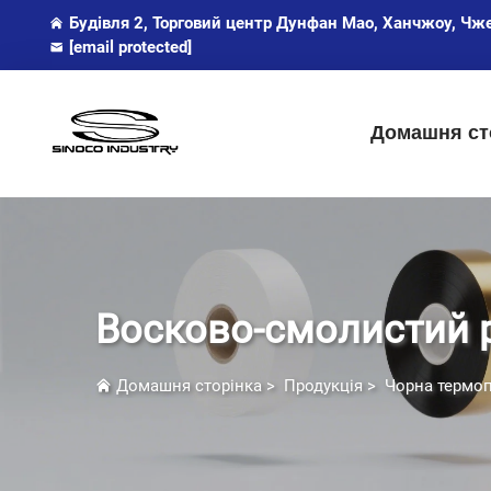
Будівля 2, Торговий центр Дунфан Мао, Ханчжоу, Чж
[email protected]
Домашня ст
Восково-смолистий 
Домашня сторінка
>
Продукція
>
Чорна термоп