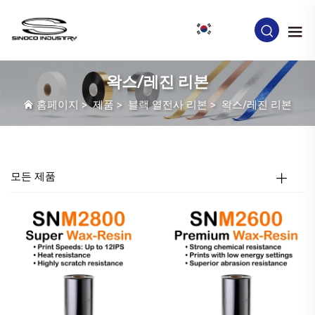
KO
왁스/레진 리본
홈페이지
>
제품
>
블랙 열전사 리본
>
왁스/레진 리본
모든 제품