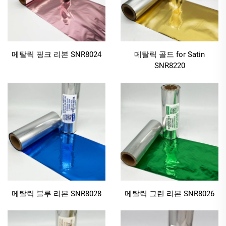
빛을 반사하여 로고, 문구 또는 디자인을 돋보이게 합니
다. 이러한 매력은 고급 선물 상자, 화장품 포장, 한정판
라벨과 같은 프리미엄 용도에서 특히 빛을 발합니다. 메
탈릭 컬러 리본은 평범한 제품을 시선을 사로잡는 고품
메탈릭 핑크 리본 SNR8024
메탈릭 골드 for Satin
질의 아이템으로 탈바꿈시켜 줍니다. 선물용 리본에 인
SNR8220
쇄된 브랜드 로고이든 고급 박스의 장식 액센트이든, 메
탈릭 컬러 리본의 마감 처리는 프리미엄이며 오래 기억
에 남는 외관을 보장합니다.
1.2 내구성 있는 수지 성분으로 오랜 사용이 가능
내구성은 인쇄 재료에서 핵심 요소이며, 특히 자주 다루
거나 운송되는 경우 더욱 중요합니다. 메탈릭 컬러 리본
은 내구성이 뛰어난 수지 성분을 사용하여 마모 및 긁힘
에 강한 특성을 제공합니다. 자주 사용하더라도 인쇄물
메탈릭 블루 리본 SNR8028
메탈릭 그린 리본 SNR8026
이 쉽게 바래지 않거나 벗겨지거나 긁히지 않습니다. 메
탈릭 컬러 리본으로 인쇄한 선물용 리본은 포장, 개봉,