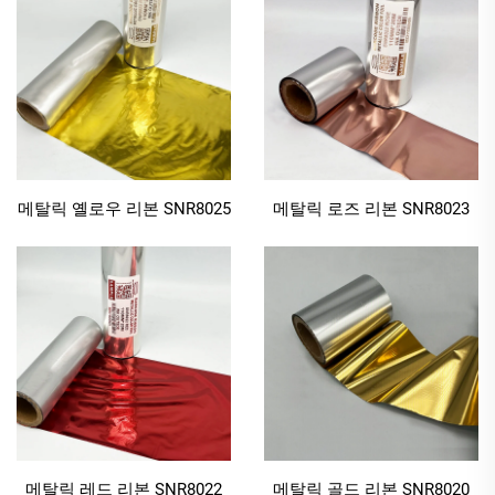
보관 과정에서도 초록색 광택과 선명한 디자인을 유지
합니다. 고급 패키징과 같은 산업 환경에서는 생산, 운
송, 소매 단계를 거쳐도 라벨이 손상되지 않아 브랜드
일관성을 유지시켜 줍니다.
1.3 매끄러운 표면을 위한 특수 접착력
메탈릭 컬러 리본은 매끄러운 표면에 최적화되어 있으
메탈릭 옐로우 리본 SNR8025
메탈릭 로즈 리본 SNR8023
며, 선물용/공예용 필수품인 새틴 리본과 고급 포장재에
흔히 사용되는 플라스틱 필름(PET/PP)에 매끄럽게 부
착됩니다. 일반 리본은 이러한 표면에서 번짐이나 접착
력 부족 등의 문제를 겪지만, 메탈릭 컬러 리본은 특수
접착 기술로 균일하고 깔끔한 잉크 전달이 가능하여 선
명한 인쇄 결과를 제공합니다. 새틴에 문구를 인쇄하거
나 PET 필름에 바코드를 출력하든, 메탈릭 컬러 리본은
신뢰할 수 있고 오래 지속되는 접착력을 보장합니다.
1.4 선명한 디테일을 위한 고해상도 인쇄
메탈릭 레드 리본 SNR8022
메탈릭 골드 리본 SNR8020