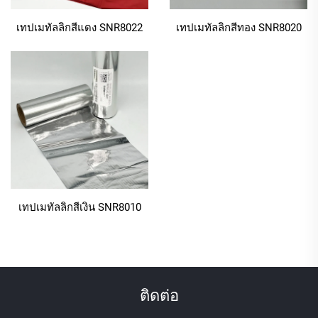
เรียบ สามารถยึดติดได้อย่างแนบสนิทกับริบบิ้นซาติน (ซึ่ง
เทปเมทัลลิกสีแดง SNR8022
เทปเมทัลลิกสีทอง SNR8020
เป็นวัสดุหลักสำหรับของขวัญ/งานฝีมือ) และฟิล์ม
พลาสติก (PET/PP ที่นิยมใช้ในบรรจุภัณฑ์ระดับพรีเมียม)
ริบบิ้นทั่วไปมักมีปัญหาในการยึดติดกับพื้นผิวเหล่านี้
ทำให้หมึกเลอะหรือไม่ติดเลย แต่ริบบิ้นสีเมทัลลิกมี
คุณสมบัติการยึดติดพิเศษ ช่วยให้ถ่ายเทหมึกได้อย่างแน่น
หนาและสม่ำเสมอ เพื่อให้ได้ภาพพิมพ์ที่คมชัด ไม่ว่าจะ
พิมพ์ข้อความบนผ้าซาตินหรือบาร์โค้ดบนฟิล์ม PET
ริบบิ้นสีเมทัลลิกก็รับประกันการยึดติดที่มั่นคงและทนทาน
ยาวนาน
เทปเมทัลลิกสีเงิน SNR8010
1.4 การพิมพ์ความละเอียดสูงเพื่อรายละเอียดที่คม
ชัด
ความแม่นยำมีความสำคัญสำหรับข้อความ บาร์โค้ด
ติดต่อ
หรือลวดลายที่ซับซ้อน — และริบบอนสีเมทัลลิกให้การ
พิมพ์ที่คมชัดสมบูรณ์ มันสร้างรายละเอียดที่ชัดเจนและ