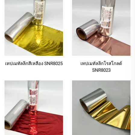
1.2 สูตรเรซินทนทานเพื่ออายุการใช้งานที่ยาวนาน
ความทนทานเป็นสิ่งสำคัญสำหรับวัสดุการพิมพ์ โดย
เฉพาะอย่างยิ่งวัสดุที่ต้องสัมผัสหรือจัดส่ง การใช้ริบบอนสี
เมทัลลิกที่มีส่วนผสมของเรซินคุณภาพสูงทำให้มีความ
ทนทานต่อการขีดข่วนและการเสียดสีได้อย่างยอดเยี่ยม
การพิมพ์ด้วยริบบอนนี้จะไม่จาง ลอก หรือขีดข่วนง่าย แม้
จะใช้งานบ่อยแค่ไหนก็ตาม ริบบอนของขวัญที่พิมพ์ด้วย
เทปเมทัลลิกสีเหลือง SNR8025
เทปเมทัลลิกโรสโกลด์
ริบบอนสีเมทัลลิกจะคงความแวววาวสีเขียวและดีไซน์คม
SNR8023
ชัด แม้จะมีการห่อ แกะ หรือเก็บรักษาไว้นาน ในสภาพ
แวดล้อมอุตสาหกรรม เช่น การบรรจุภัณฑ์ระดับพรีเมียม
ริบบอนนี้ช่วยให้ฉลากยังคงสมบูรณ์ตลอดกระบวนการ
ผลิต การจัดส่ง และการจัดจำหน่าย ช่วยรักษาความต่อ
เนื่องของภาพลักษณ์แบรนด์
1.3 การยึดติดพิเศษสำหรับพื้นผิวเรียบ
ริบบิ้นสีเมทัลลิกได้รับการปรับให้เหมาะสมสำหรับพื้นผิว