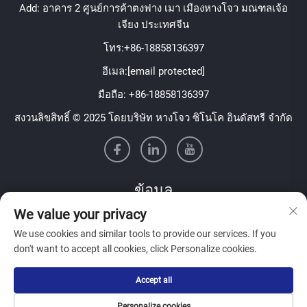
Add: อาคาร 2 ศูนย์การค้าตงฟาง เมา เมืองหางโจว มณฑลเจ้อ
อ่านได้ง่าย ซึ่งจำเป็นอย่างยิ่งสำหรับฉลากเครื่องสำอาง
เจียง ประเทศจีน
ระดับพรีเมียม (รายการส่วนผสมขนาดเล็ก) หรือ
โทร:
+86-18858136397
เครื่องหมายรุ่นจำกัด (โลโก้ที่ซับซ้อน) แม้แต่องค์
อีเมล:
[email protected]
ประกอบขนาดเล็ก เช่น เส้นโบว์บางเฉียบ หรือบาร์โค้ด
มือถือ:
+86-18858136397
ขนาดเล็ก ก็ยังคงคมชัด ต่างจากริบบอนคุณภาพต่ำที่
ทำให้รายละเอียดเบลอ ริบบอนสีเมทัลลิกทำให้มั่นใจได้
สงวนลิขสิทธิ์ © 2025 โดยบริษัท หางโจว ซิโนโค อินดัสทรี จำกัด
ว่าทุกงานพิมพ์มีความแม่นยำ ช่วยเพิ่มความเป็นมือ
อาชีพ
2. ความเหนือชั้นทางด้านเทคนิค: ออกแบบมา
ข้อมูล
เพื่อประสิทธิภาพสูงสุด
We value your privacy
สมัครรับจดหมายข่าวรายสัปดาห์ของเรา
We use cookies and similar tools to provide our services. If you
นอกเหนือจากคุณสมบัติหลักแล้ว ริบบอนสีเมทัลลิกยังมี
don't want to accept all cookies, click Personalize cookies.
ข้อได้เปรียบทางด้านเทคนิคที่เหมาะสมกับการผลิตใน
อุตสาหกรรมและการผลิตแบบจำนวนน้อย ทำให้แตกต่าง
Accept all
จากริบบอนทั่วไป
ส่ง
Personalize cookies