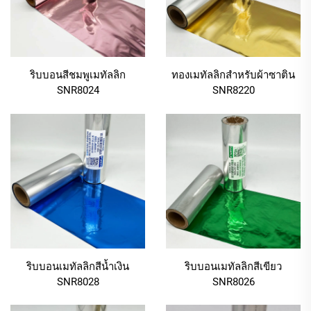
1.1 ผิวเคลือบเมทัลลิกสดใส เพื่อความน่าดึงดูด
ระดับพรีเมียม
ริบบอนสีชมพูเมทัลลิก
ทองเมทัลลิกสำหรับผ้าซาติน
โดยพื้นฐาน ริบบิ้นสีเมทัลลิกมีพื้นผิวแวววาวเป็นประกาย
SNR8024
SNR8220
—เฉพาะอย่างยิ่งสีเขียวเข้มที่มีความมันวาว ช่วยเพิ่ม
ความหรูหราได้ทันที ต่างจากริบบิ้นแบบด้าน ริบบิ้นชนิดนี้
สะท้อนแสงได้ดี เน้นให้โลโก้ ข้อความ หรือดีไซน์เด่นชัด
ยิ่งขึ้น ความโดดเด่นนี้แสดงออกมาได้อย่างชัดเจนในการ
ใช้งานระดับพรีเมียม เช่น กล่องของขวัญหรู บรรจุภัณฑ์
เครื่องสำอาง หรือฉลากผลิตภัณฑ์รุ่นจำกัดจำนวน ริบบิ้น
สีเมทัลลิกสามารถเปลี่ยนสิ่งของธรรมดาให้กลายเป็นชิ้น
งานที่สะดุดตาและสื่อถึงคุณภาพได้ ไม่ว่าจะเป็นโลโก้
แบรนด์บนริบบิ้นของขวัญ หรือการตกแต่งเพิ่มเติมบน
ริบบอนเมทัลลิกสีน้ำเงิน
ริบบอนเมทัลลิกสีเขียว
กล่องหรู ริบบิ้นสีเมทัลลิกก็มอบภาพลักษณ์ที่ดูเหนือระดับ
SNR8028
SNR8026
และน่าจดจำ