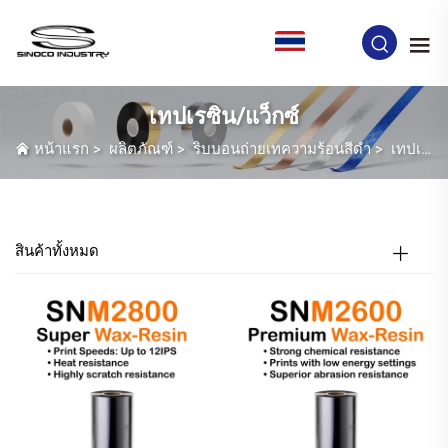
TH
เทปเรซิน/แว็กซ์
หน้าแรก
>
ผลิตภัณฑ์
>
ริบบอนถ่ายเทความร้อนสีดำ
>
เทปเรซิน/แว็กซ์
สินค้าทั้งหมด