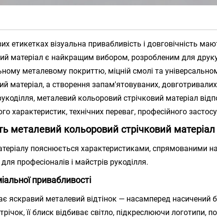
ових етикетках візуальна привабливість і довговічність ма
ий матеріал є найкращим вибором, розробленим для друку 
льному металевому покриттю, міцній смолі та універсальн
ий матеріал, а створення запам'ятовуваних, довготривалих
укоділля, металевий кольоровий стрічковий матеріал відп
го характеристик, технічних переваг, професійного застосу
ить металевий кольоровий стрічковий матеріа
матеріалу пояснюється характеристиками, спрямованими на
 для професіоналів і майстрів рукоділля.
іальної привабливості
має яскравий металевий відтінок — насамперед насичений 
трічок, її блиск відбиває світло, підкреслюючи логотипи, 