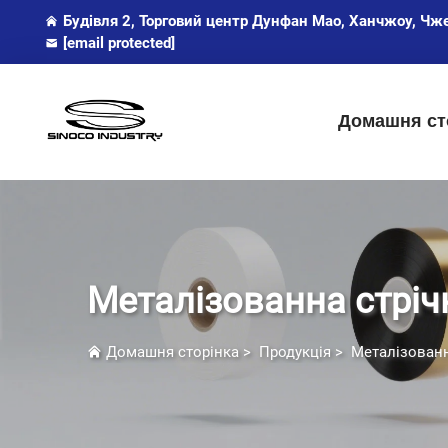
Будівля 2, Торговий центр Дунфан Мао, Ханчжоу, Чж
[email protected]
Домашня ст
Металізованна стріч
Домашня сторінка
>
Продукція
>
Металізованн