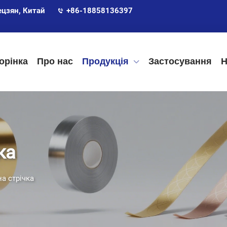
ецзян, Китай
+86-18858136397
орінка
Про нас
Продукція
Застосування
Н
ка
а стрічка