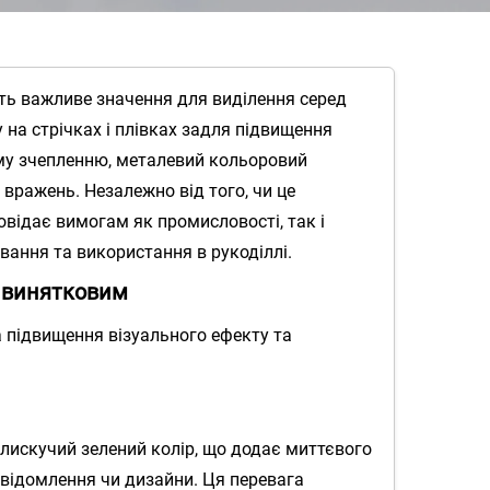
ють важливе значення для виділення серед
на стрічках і плівках задля підвищення
ому зчепленню, металевий кольоровий
 вражень. Незалежно від того, чи це
овідає вимогам як промисловості, так і
вання та використання в рукоділлі.
л винятковим
 підвищення візуального ефекту та
блискучий зелений колір, що додає миттєвого
повідомлення чи дизайни. Ця перевага