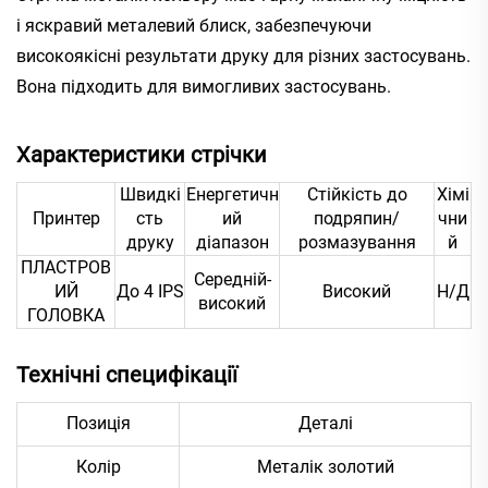
і яскравий металевий блиск, забезпечуючи
високоякісні результати друку для різних застосувань.
Вона підходить для вимогливих застосувань.
Характеристики стрічки
Швидкі
Енергетичн
Стійкість до
Хімі
Принтер
сть
ий
подряпин/
чни
друку
діапазон
розмазування
й
ПЛАСТРОВ
Середній-
ИЙ
До 4 IPS
Високий
Н/Д
високий
ГОЛОВКА
Технічні специфікації
Позиція
Деталі
Колір
Металік золотий