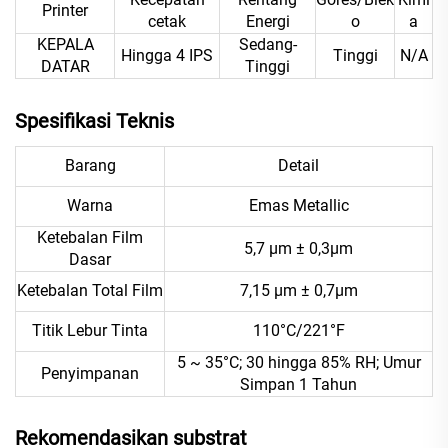
Printer
cetak
Energi
o
a
KEPALA
Sedang-
Hingga 4 IPS
Tinggi
N/A
DATAR
Tinggi
Spesifikasi Teknis
Barang
Detail
Warna
Emas Metallic
Ketebalan Film
5,7 μm ± 0,3μm
Dasar
Ketebalan Total Film
7,15 μm ± 0,7μm
Titik Lebur Tinta
110°C/221°F
5 ~ 35°C; 30 hingga 85% RH; Umur
Penyimpanan
Simpan 1 Tahun
Rekomendasikan substrat