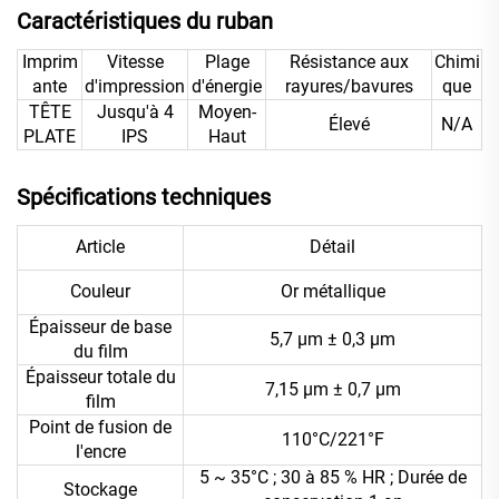
Caractéristiques du ruban
Imprim
Vitesse
Plage
Résistance aux
Chimi
ante
d'impression
d'énergie
rayures/bavures
que
TÊTE
Jusqu'à 4
Moyen-
Élevé
N/A
PLATE
IPS
Haut
Spécifications techniques
Article
Détail
Couleur
Or métallique
Épaisseur de base
5,7 μm ± 0,3 μm
du film
Épaisseur totale du
7,15 μm ± 0,7 μm
film
Point de fusion de
110°C/221°F
l'encre
5 ~ 35°C ; 30 à 85 % HR ; Durée de
Stockage