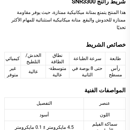
شريط راتنج SNR3300
هذا المنتج يتمتع بمتانة ميكانيكية ممتازة، حيث يوفر مقاومة
ممتازة للخدوش والبقع. متانة ميكانيكية استثنائية للمهام الأكثر
تحديًا
خصائص الشريط
نطاق
الخدش/
طابعة
سرعة الطباعة
كيميائي
الطاقة
التلطيخ
رأس
حتى 8 بوصة في
متوسطة-
غير
عالية
مسطح
الثانية
عالية
متوفر
المواصفات الفنية
عنصر
التفصيل
اللون
أسود
سماكة الفيلم
4.5 مايكرومتر ± 0.1 مايكرومتر