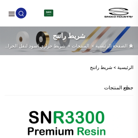
AR
شريط راتنج
الصفحة الرئيسية
>
المنتجات
>
شريط حراري اسود لنقل الحرارة
>
الرئيسية >
شريط راتنج
جميع المنتجات