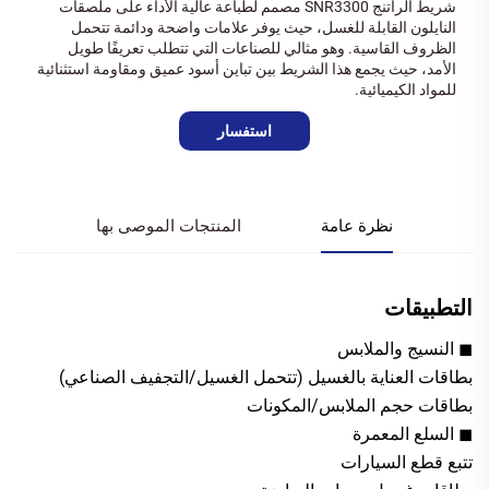
شريط الراتنج SNR3300 مصمم لطباعة عالية الأداء على ملصقات
النايلون القابلة للغسل، حيث يوفر علامات واضحة ودائمة تتحمل
الظروف القاسية. وهو مثالي للصناعات التي تتطلب تعريفًا طويل
الأمد، حيث يجمع هذا الشريط بين تباين أسود عميق ومقاومة استثنائية
للمواد الكيميائية.
استفسار
نظرة عامة
المنتجات الموصى بها
التطبيقات
◼ النسيج والملابس
بطاقات العناية بالغسيل (تتحمل الغسيل/التجفيف الصناعي)
بطاقات حجم الملابس/المكونات
◼ السلع المعمرة
تتبع قطع السيارات