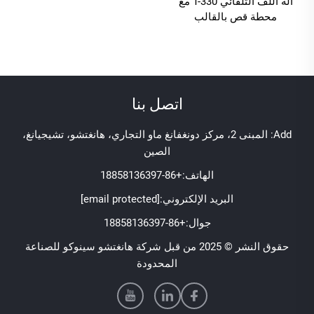
آلة اللف التلقائي T-330 مع
محطة قص بالقالب
اتصل بنا
Add: المبنى 2، مركز دونغفانغ ماو التجاري، هانغتشو، تشيجيانغ،
الصين
الهاتف:
+86-18858136397
البريد الإلكتروني:
[email protected]
جوال:
+86-18858136397
حقوق النشر © 2025 من قبل شركة هانغتشو سينوكو للصناعة
المحدودة