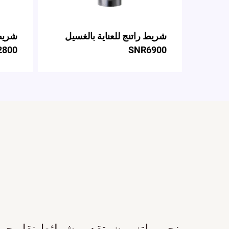
شريط راتنج للعناية بالغسيل
شريط 
800
SNR6900
نحن ملتزمون بتقديم شرائط نقل حرار