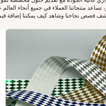
ساعد منتجاتنا العملاء في جميع أنحاء العالم ع
تشف قصص نجاحنا وشاهد كيف يمكننا إضافة قيم
شريط مخصص لعيد الفطر: تم
التوصيل خلال 3 ساعات
عندما احتاج مورد زخارف احتفالية إلى أربعة
أشرطة من الساتان بألوان مختلفة مطبوعة
برسوم معدنية لهدايا عيد الفطر - كلها في
موعد نهائي ضيق - قمنا بتصميم حل يجمع
بين الكفاءة والأناقة. باستخدام تقنية طباعة
متوازية رباعية...