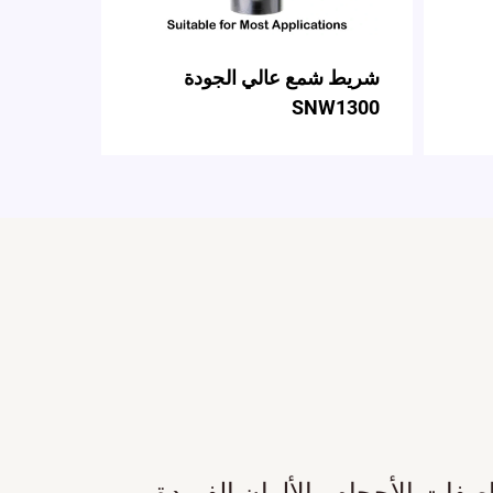
شريط شمع عالي الجودة
SNW1300
فات الأحجام والألوان الفريدة. من