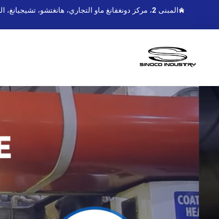
المبنى 2، مركز دونغفانغ ماو التجاري، هانغتشو، تشيجيانغ، الصين