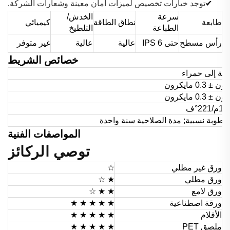
✔
توجد خيارات تخصيص لميزات أمان معينة وشعارات الشركة.
سرعة
الخدش/
طابعة
نطاق الطاقة
كيميائي
الطباعة
التلطيخ
رأس مسطح
حتى 6 IPS
عالية
عالية
غير متوفر
خصائص الشريط
فة إلى حمراء
م/221°ف
المواصفات الفنية
توصي الركائز
ورق غير مطلي
☆
ورق مطلي
★ ☆
ورق لامع
★ ★ ☆
ورقة اصطناعية
★ ★ ★
★ ★
الأفلام
★ ★ ★
★ ★
ملصق PET
★ ★ ★
★ ★