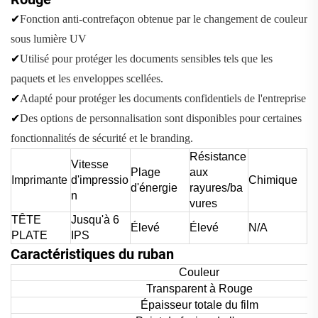
✔
Fonction anti-contrefaçon obtenue par le changement de couleur
sous lumière UV
✔
Utilisé pour protéger les documents sensibles tels que les
paquets et les enveloppes scellées.
✔
Adapté pour protéger les documents confidentiels de l'entreprise
✔
Des options de personnalisation sont disponibles pour certaines
fonctionnalités de sécurité et le branding.
Résistance
Vitesse
Plage
aux
Imprimante
d'impressio
Chimique
d'énergie
rayures/ba
n
vures
TÊTE
Jusqu'à 6
Élevé
Élevé
N/A
PLATE
IPS
Caractéristiques du ruban
Couleur
Transparent à Rouge
Épaisseur totale du film