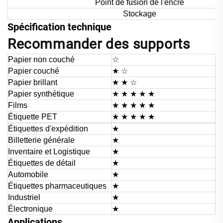
Point de fusion de l'encre
Stockage
Spécification technique
Recommander des supports
Papier non couché
☆
Papier couché
★ ☆
Papier brillant
★ ★ ☆
Papier synthétique
★ ★ ★
★ ★
Films
★ ★ ★
★ ★
Étiquette PET
★ ★ ★
★ ★
Étiquettes d'expédition
★
Billetterie générale
★
Inventaire et Logistique
★
Étiquettes de détail
★
Automobile
★
Étiquettes pharmaceutiques
★
Industriel
★
Électronique
★
Applications