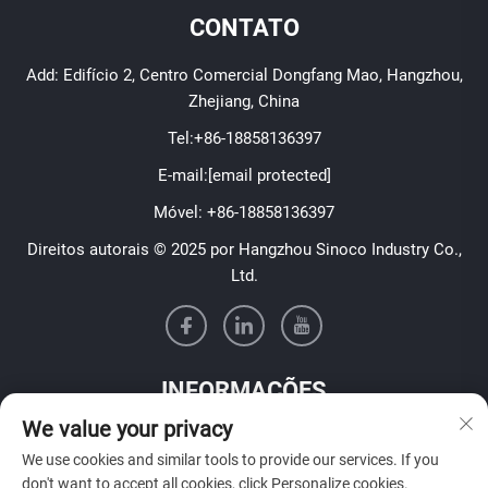
CONTATO
Add: Edifício 2, Centro Comercial Dongfang Mao, Hangzhou,
Zhejiang, China
Tel:
+86-18858136397
E-mail:
[email protected]
Móvel:
+86-18858136397
Direitos autorais © 2025 por Hangzhou Sinoco Industry Co.,
Ltd.
INFORMAÇÕES
We value your privacy
Inscreva-se para receber nosso boletim informativo semanal
We use cookies and similar tools to provide our services. If you
don't want to accept all cookies, click Personalize cookies.