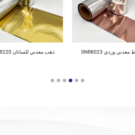
عدني وردي SNR8023
ذهب معدني للساتان SNR8220