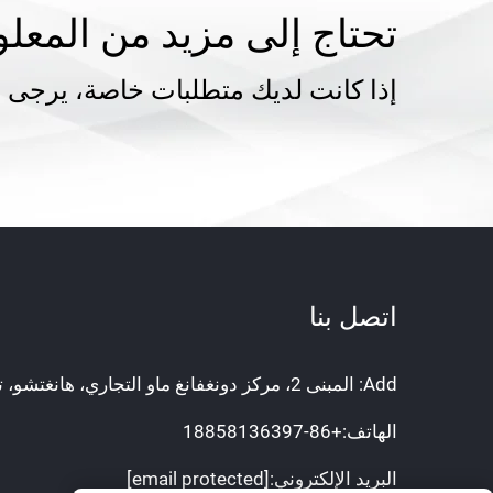
تحتاج إلى مزيد من المعل
إذا كانت لديك متطلبات خاصة، يرجى ا
اتصل بنا
Add: المبنى 2، مركز دونغفانغ ماو التجاري، هانغتشو، تشيجيانغ، الصين
الهاتف:
+86-18858136397
البريد الإلكتروني:
[email protected]