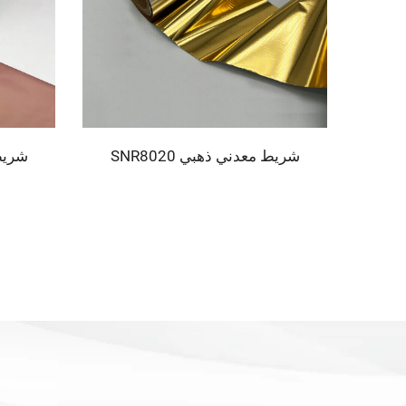
اً
شريط معدني ذهبي SNR8020
شريط م