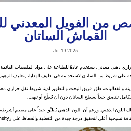
من الفويل المعدني لل
القماش الساتان
Jul.19.2025
راري ذهبي معدني، يستخدم عادةً للطباعة على مواد الملصقات القائمة ع
عة على شريط من الساتان لاستخدامه في تغليف الهدايا، وتغليف الزهور
 الزينة والفعاليات، طوّر فريق البحث والتطوير لدينا شريط نقل حرا
كامل تلتصق جيداً بسطح الساتان دون أن تُلطّخ أو تبهت.
ك اللون الذهبي. ورغم أن اللون الذهبي يُطبَّق جيداً على معظم أشرطة ال
جية أعلى لتحقيق درجة جيدة من التغطية والحفاظ على زIntensity اللون.