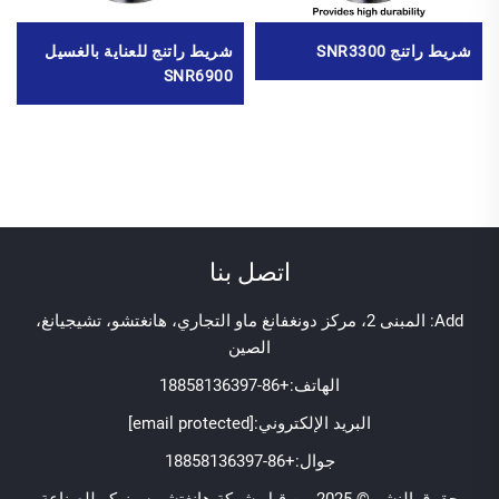
شريط راتنج SNR3300
شريط راتنج للعناية بالغسيل
SNR6900
اتصل بنا
Add: المبنى 2، مركز دونغفانغ ماو التجاري، هانغتشو، تشيجيانغ،
الصين
الهاتف:
+86-18858136397
البريد الإلكتروني:
[email protected]
جوال:
+86-18858136397
حقوق النشر © 2025 من قبل شركة هانغتشو سينوكو للصناعة