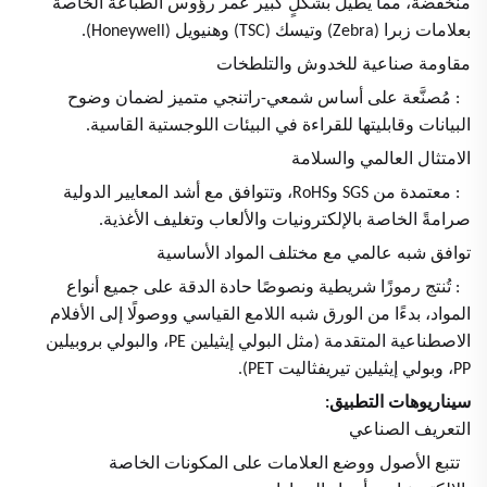
منخفضة، مما يطيل بشكلٍ كبير عمر رؤوس الطباعة الخاصة
بعلامات زبرا (Zebra) وتيسك (TSC) وهنيويل (Honeywell).
مقاومة صناعية للخدوش والتلطخات
: مُصنَّعة على أساس شمعي-راتنجي متميز لضمان وضوح
البيانات وقابليتها للقراءة في البيئات اللوجستية القاسية.
الامتثال العالمي والسلامة
: معتمدة من SGS وRoHS، وتتوافق مع أشد المعايير الدولية
صرامةً الخاصة بالإلكترونيات والألعاب وتغليف الأغذية.
توافق شبه عالمي مع مختلف المواد الأساسية
: تُنتج رموزًا شريطية ونصوصًا حادة الدقة على جميع أنواع
المواد، بدءًا من الورق شبه اللامع القياسي ووصولًا إلى الأفلام
الاصطناعية المتقدمة (مثل البولي إيثيلين PE، والبولي بروبيلين
PP، وبولي إيثيلين تيريفثاليت PET).
سيناريوهات التطبيق:
التعريف الصناعي
تتبع الأصول ووضع العلامات على المكونات الخاصة