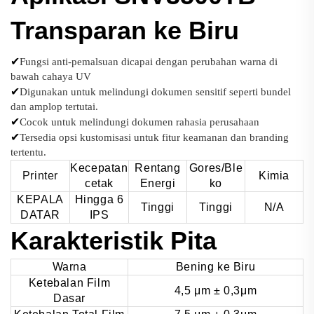
Transparan ke Biru
✔
Fungsi anti-pemalsuan dicapai dengan perubahan warna di
bawah cahaya UV
✔
Digunakan untuk melindungi dokumen sensitif seperti bundel
dan amplop tertutai.
✔
Cocok untuk melindungi dokumen rahasia perusahaan
✔
Tersedia opsi kustomisasi untuk fitur keamanan dan branding
tertentu.
Kecepatan
Rentang
Gores/Ble
Printer
Kimia
cetak
Energi
ko
KEPALA
Hingga 6
Tinggi
Tinggi
N/A
DATAR
IPS
Karakteristik Pita
Warna
Bening ke Biru
Ketebalan Film
4,5 μm ± 0,3μm
Dasar