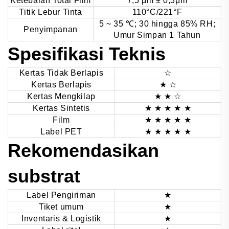
Ketebalan Total Film
7,5 μm ± 0,3μm
Titik Lebur Tinta
110°C/221°F
5 ~ 35
℃
; 30 hingga 85% RH;
Penyimpanan
Umur Simpan 1 Tahun
Spesifikasi Teknis
Kertas Tidak Berlapis
☆
Kertas Berlapis
★ ☆
Kertas Mengkilap
★ ★ ☆
Kertas Sintetis
★ ★ ★
★ ★
Film
★ ★ ★
★ ★
Label PET
★ ★ ★
★ ★
Rekomendasikan
substrat
Label Pengiriman
★
Tiket umum
★
Inventaris & Logistik
★