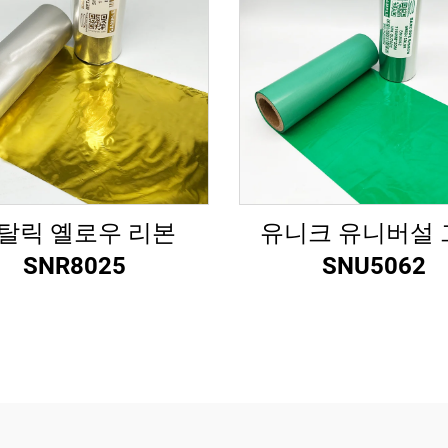
탈릭 옐로우 리본
유니크 유니버설 
SNR8025
SNU5062