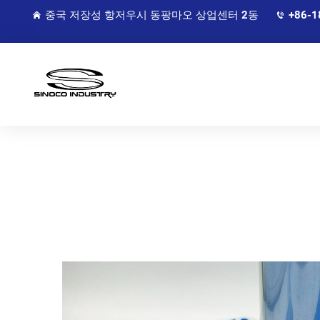
중국 저장성 항저우시 동팡마오 상업센터 2동
+86-1