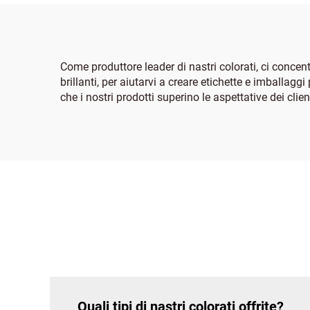
Come produttore leader di nastri colorati, ci concentr
brillanti, per aiutarvi a creare etichette e imballag
che i nostri prodotti superino le aspettative dei clie
Quali tipi di nastri colorati offrite?