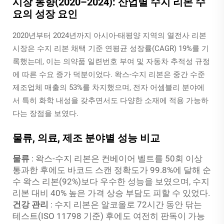
시장 동향(2020–2024): 산업별 수지 리본 수
요의 성장 요인
2020년부터 2024년까지 아시아-태평양 지역의 열전사 리본
시장은 수지 리본 채택 기준 연평균 성장률(CAGR) 19%를 기
록했는데, 이는 의약품 일련번호 부여 및 자동차 추적성 규정
에 따른 수요 증가 덕분이었다. 왁스-수지 리본은 중간 수준
제조업체 매출의 53%를 차지했으며, 전자 어셈블리 분야에
서 특히 화학 내성을 갖추면서도 다양한 소재에 적용 가능하
다는 장점을 보였다.
물류, 의료, 제조 분야별 성능 비교
물류
: 왁스-수지 리본은 컨베이어 벨트를 50회 이상
통과한 후에도 바코드 스캔 정확도가 99.8%에 달해 순
수 왁스 리본(92%)보다 우수한 성능을 보였으며, 수지
리본 대비 40% 높은 가격 상승 부담도 피할 수 있었다.
건강 관리
: 수지 리본은 알코올로 72시간 동안 닦는
테스트(ISO 11798 기준) 후에도 여전히 판독이 가능