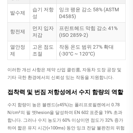
습기 저항
잉크 팽윤 감소 58% (ASTM
발수제
성
D4585)
먼지 입자
프린트헤드 막힘 감소 41%
항전제
저감
(ISO 2859-2)
열안정
고온 점도
작동 온도 범위 27% 확대
제
조절
(-30°C ~ 120°C)
이러한 개선 사항은 제약 산업 클린룸, 자동차 도장 공장 및
기타 극한 환경에서의 신뢰성 있는 작동을 지원합니다.
접착력 및 번짐 저항성에서 수지 함량의 역할
수지 함량이 높은 블렌드(≥45%)는 폴리프로필렌에서 0.78
N/cm²의 필 엣hesion을 달성하여 EN 602 표준을 19% 초과
합니다. 그러나 수지 농도가 60% 이상이면 점도가 32% 증가
하여 짧은 유지 시간(<100ms) 동안 잉크 전달 불완전의 위험