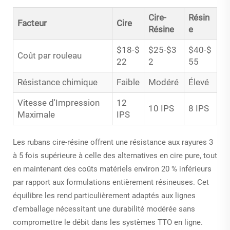
Cire-
Résin
Facteur
Cire
Résine
e
$18-$
$25-$3
$40-$
Coût par rouleau
22
2
55
Résistance chimique
Faible
Modéré
Élevé
Vitesse d'Impression
12
10 IPS
8 IPS
Maximale
IPS
Les rubans cire-résine offrent une résistance aux rayures 3
à 5 fois supérieure à celle des alternatives en cire pure, tout
en maintenant des coûts matériels environ 20 % inférieurs
par rapport aux formulations entièrement résineuses. Cet
équilibre les rend particulièrement adaptés aux lignes
d'emballage nécessitant une durabilité modérée sans
compromettre le débit dans les systèmes TTO en ligne.