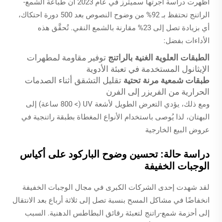
أظهرت دراسة أجرتها سميثرز في عام 2023 أن طباعة الشمع-
الراتنج تحتفظ بـ 92% من وضوح النصوص بعد 500 دورة احتكاك،
أي بزيادة تصل إلى 23% مقارنة بالشمع النقي. تُحقَّق هذه
الأداءات بفضل:
الطبقات العلوية الغنية بالراتنج
توفير مقاومة لمطهرات
الإيثانول المستخدمة في تعبئة الأدوية
طبقات شمعية مرنة تحتية
تقليل التشقق أثناء الصدمات
الحرارية من الفريزر إلى الفرن
ومع ذلك، يؤدي التعرض الطويل لأشعة UV (> 800 ساعة) إلى
البهتان، لذا يُوصى باستخدام الأنواع المغطاة بطبقة راتنجية في
عروض البيع الخارجية
دراسة حالة: تحسين وضوح الباركود على أكياس
الوجبات الخفيفة
لقد شهدت إحدى الشركات الكبرى في مجال الوجبات الخفيفة
انخفاضًا في مشاكل المسح بنسبة تصل إلى ثلاثة أرباع بعد الانتقال
إلى أحزمة شمع-راتنج لتعبئة رقائق البطاطس الدهنية. السبب