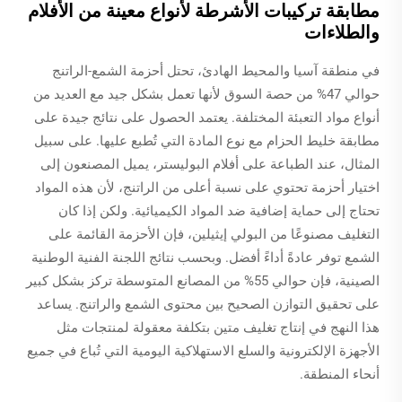
مطابقة تركيبات الأشرطة لأنواع معينة من الأفلام
والطلاءات
في منطقة آسيا والمحيط الهادئ، تحتل أحزمة الشمع-الراتنج
حوالي 47% من حصة السوق لأنها تعمل بشكل جيد مع العديد من
أنواع مواد التعبئة المختلفة. يعتمد الحصول على نتائج جيدة على
مطابقة خليط الحزام مع نوع المادة التي تُطبع عليها. على سبيل
المثال، عند الطباعة على أفلام البوليستر، يميل المصنعون إلى
اختيار أحزمة تحتوي على نسبة أعلى من الراتنج، لأن هذه المواد
تحتاج إلى حماية إضافية ضد المواد الكيميائية. ولكن إذا كان
التغليف مصنوعًا من البولي إيثيلين، فإن الأحزمة القائمة على
الشمع توفر عادةً أداءً أفضل. وبحسب نتائج اللجنة الفنية الوطنية
الصينية، فإن حوالي 55% من المصانع المتوسطة تركز بشكل كبير
على تحقيق التوازن الصحيح بين محتوى الشمع والراتنج. يساعد
هذا النهج في إنتاج تغليف متين بتكلفة معقولة لمنتجات مثل
الأجهزة الإلكترونية والسلع الاستهلاكية اليومية التي تُباع في جميع
أنحاء المنطقة.