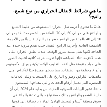
ما هي شرائط الانتقال الحراري من نوع شمع-
راتنج؟
عادةً ما تحتوي أحزمة نقل الحرارة المصنوعة من خليط الشمع
والراتنج على حوالي 60 إلى 70 بالمائة من الشمع مختلطة بحوالي
30 إلى 40 بالمائة من الراتنج. توفر هذه التركيبة شيئًا بين الأحزمة
الشمعية العادية وأحزمة الراتنج النقية، حيث تقدم مرونة جيدة عند
الحاجة لكنها تظل متينة بمرور الوقت. عندما نطبق الحرارة على
هذه الأحزمة أثناء الطباعة، فإنها تذوب بدرجة كافية لتثبيت الصور
على مواد متنوعة مثل أفلام التغليف البلاستيكية وأوراق الألمونيوم
وأنواع مختلفة من الطبقات. مما يجعلها مفيدة جدًا للأغراض مثل
ملصقات الباركود وطوابع التاريخ على المنتجات وتلك العلامات
الصغيرة التي تحمل أرقام الدفعات والتي يحتاجها المصنعون
دائمًا. تشير البيانات السوقية الحديثة من بداية عام 2024 إلى أن
خليط الشمع والراتنج يمتلك حصة تبلغ حوالي 47.2 بالمائة في
سوق منطقة آسيا والمحيط الهادئ. لماذا؟ بالإضافة إلى كونها