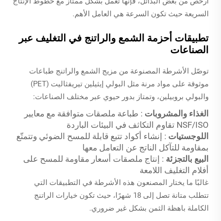
أرخص من بعض البدائل، فإنها تعمل بشكل ممتاز مع خطوط الإنتاج
السريعة حيث تكون السرعة هي العامل الأهم.
تطبيقات أحزمة الشمع والراتنج في التغليف عبر
الصناعات
توصّل الأشرطة المصنوعة من مزيج الشمع والراتنج طباعات
موثوقة على مواد مرنة مثل البولي إيثيلين تيريفثاليت (PET)
والبولي بروبيلين، وتمتاز بدور حيوي عبر مختلف الصناعات:
الغذاء والمشروبات
: طباعة ملصقات متوافقة مع معايير
NSF/ISO تقاوم التكاثف في البيئات الباردة
اللوجستيات
: إنشاء أكواد تتبع قابلة للمسح الضوئي وتتمتّع
بمقاومة للتآكل الناتج عن التعامل معها
البيع بالتجزئة
: إنتاج ملصقات أسعار مقاومة للمسح على
أفلام التغليف اللامعة
غالبًا ما يختار المصنعون هذه الأشرطة في التطبيقات التي
تتطلب متانة تصل إلى 18 شهرًا، حيث تكون خيارات الراتنج
الكاملة باهظة الثمن بشكل غير ضروري.