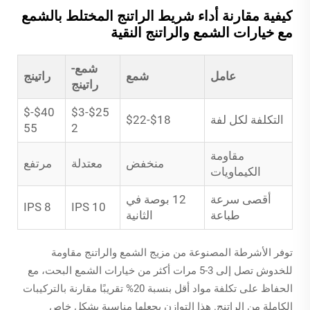
كيفية مقارنة أداء شريط الراتنج المختلط بالشمع
مع خيارات الشمع والراتنج النقية
شمع-
عامل
شمع
راتينج
راتينج
$40-$
$25-$3
التكلفة لكل لفة
$18-$22
55
2
مقاومة
منخفض
معتدلة
مرتفع
الكيماويات
أقصى سرعة
12 بوصة في
8 IPS
10 IPS
طباعة
الثانية
توفر الأشرطة المصنوعة من مزيج الشمع والراتنج مقاومة
للخدوش تصل إلى 3-5 مرات أكثر من خيارات الشمع البحت، مع
الحفاظ على تكلفة مواد أقل بنسبة 20% تقريبًا مقارنة بالتركيبات
الكاملة من الراتنج. هذا التوازن يجعلها مناسبة بشكل خاص