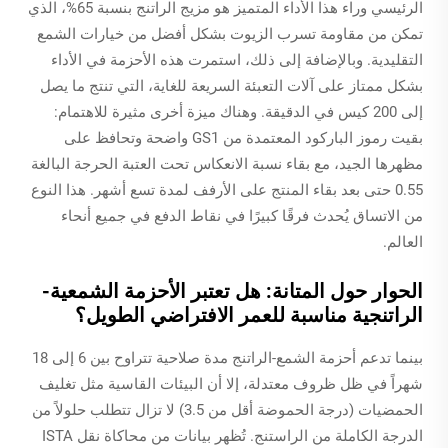
الرئيسي وراء هذا الأداء المتميز هو مزيج الراتنج بنسبة 65%، الذي
تمكن من مقاومة تسرب الزيوت بشكل أفضل من خيارات الشمع
التقليدية. وبالإضافة إلى ذلك، استمرت هذه الأحزمة في الأداء
بشكل ممتاز على آلات التعبئة السريعة للغاية، التي تنتج ما يصل
إلى 200 كيس في الدقيقة. وهناك ميزة أخرى مثيرة للاهتمام:
بقيت رموز الباركود المعتمدة من GS1 واضحة وتحافظ على
مظهرها الجيد، مع بقاء نسبة الانعكاس تحت العتبة الحرجة البالغة
0.55 حتى بعد بقاء المنتج على الأرفف لمدة تسع أشهر. هذا النوع
من الاتساق يُحدث فرقًا كبيرًا في نقاط الدفع في جميع أنحاء
العالم.
الحوار حول المتانة: هل تعتبر الأحزمة الشمعية-
الراتنجية مناسبة للعمر الافتراضي الطويل؟
بينما تدعم أحزمة الشمع-الراتنج مدة صلاحية تتراوح بين 6 إلى 18
شهراً في ظل ظروف معتدلة، إلا أن البيئات القاسية مثل تغليف
الحمضيات (درجة الحموضة أقل من 3.5) لا تزال تتطلب حلولاً من
الدرجة الكاملة من الراستنج. تُظهر بيانات من محاكاة نقل ISTA