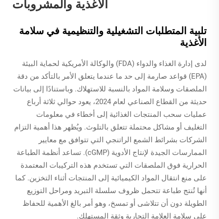
الأغذية والمشروبات
تلبية المتطلبات التشغيلية والتنظيمية في سلامة
الأغذية
لدى إدارة الغذاء والدواء (FDA) والوكالة الأمريكية لحماية البيئة
(EPA) قواعد صارمة إلى حد ما عندما يتعلق الأمر بالتأكد من دقة
الملصقات وسلامة المواد بالنسبة للاستهلاك. وباستنادًا إلى بيانات
حديثة من القطاع الصناعي لعام 2024، يعود حوالي ثلاثة أرباع
عمليات سحب المنتجات الغذائية إلى أخطاء في معلومات
التغليف أو مشاكل محتملة تتعلق بالتلوث. ويُظهر هذا أهمية التزام
الشركات بشرائط الشمع الراتنجي التي تتوافق مع معايير
الممارسات الجيدة لإنتاج الأدوية (cGMP). تساعد أنظمة الطباعة
الحرارية فوق الملصقات التي تستخدم هذه التركيبات المعتمدة
على منع انتقال المواد الكيميائية إلى المنتجات أثناء التخزين. كما
أنها تُنتج طباعة تتحمل ظروف سلسلة التبريد ومراحل التوزيع
الطويلة دون أن تتلاشى أو تمسخ، وهو أمر بالغ الأهمية للحفاظ
على سلامة العلامة التجارية وثقة المستهلك.