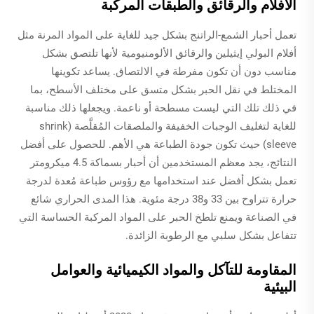
الأفلام والرقائق والطبقات المركبة
تعمل أحبار الشمع-الراتنج بشكل جيد للغاية على المواد المرنة مثل
أفلام البولي إيثيلين والرقائق الألومنيومية لأنها تلتصق بشكل
مناسب دون أن تكون مفرطة في الالتصاق. يساعد تكوينها
المختلط في نقل الحبر بشكل متسق على مختلف الأسطح، بما
في ذلك تلك التي ليست مسطحة أو ناعمة. ويجعلها ذلك مناسبة
للغاية لتغليف الوجبات الخفيفة والملصقات المُقلَّصة (shrink
sleeve) حيث تكون جودة الطباعة هي الأهم. للحصول على أفضل
النتائج، يجد معظم المستخدمين أن أحبار بسماكة 4.5 ميكرومتر
تعمل بشكل أفضل عند استخدامها مع رؤوس طباعة مُعدة لدرجة
حرارة تتراوح بين 33 و38 درجة مئوية. هذا المدى الحراري شائع
في الصناعة ويمنع تلطخ الحبر على المواد المركبة الحساسة التي
تتفاعل بشكل سلبي مع الرطوبة الزائدة.
المقاومة للتآكل والمواد الكيميائية والعوامل
البيئية