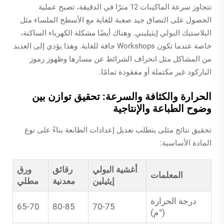
تتجاوز سرعة الماكينات 12 مترًا في الدقيقة، تصبح عملية
الحصول على التصاق جيد صعبة للغاية مع الأسطح الملساء مثل
البلاستيك البولي إيثيليني. وهناك أيضًا مشكلة الكهرباء الساكنة،
خاصة عندما تكون Workshops جافة للغاية. وهذا يؤدي إلى العديد
من المشاكل مثل انحراف الشرائط عن مسارها وظهور رموز
الباركود غير مكتملة أو مفقودة تمامًا.
الحرارة والكثافة والسرعة: تحقيق توازن بين
وضوح الطباعة والإنتاجية
تحقيق نتائج مثلى يتطلب تعديل إعدادات الطابعة بناءً على نوع
المادة الأساسية:
أغشية البولي
رقائق
ورق
المعلمات
إيثيلين
معدنية
مطلي
درجة الحرارة
65-70
80-85
70-75
(°م)