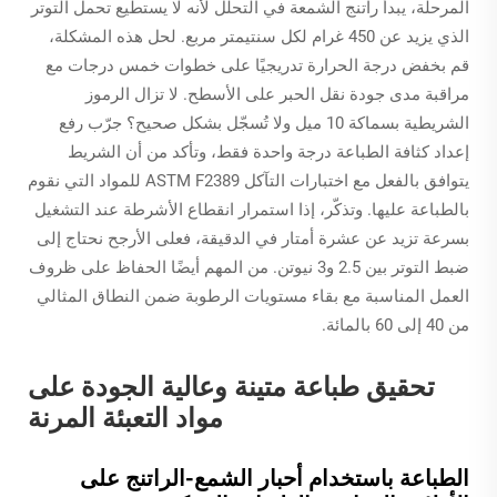
المرحلة، يبدأ راتنج الشمعة في التحلل لأنه لا يستطيع تحمل التوتر
الذي يزيد عن 450 غرام لكل سنتيمتر مربع. لحل هذه المشكلة،
قم بخفض درجة الحرارة تدريجيًا على خطوات خمس درجات مع
مراقبة مدى جودة نقل الحبر على الأسطح. لا تزال الرموز
الشريطية بسماكة 10 ميل ولا تُسجّل بشكل صحيح؟ جرّب رفع
إعداد كثافة الطباعة درجة واحدة فقط، وتأكد من أن الشريط
يتوافق بالفعل مع اختبارات التآكل ASTM F2389 للمواد التي نقوم
بالطباعة عليها. وتذكّر، إذا استمرار انقطاع الأشرطة عند التشغيل
بسرعة تزيد عن عشرة أمتار في الدقيقة، فعلى الأرجح نحتاج إلى
ضبط التوتر بين 2.5 و3 نيوتن. من المهم أيضًا الحفاظ على ظروف
العمل المناسبة مع بقاء مستويات الرطوبة ضمن النطاق المثالي
من 40 إلى 60 بالمائة.
تحقيق طباعة متينة وعالية الجودة على
مواد التعبئة المرنة
الطباعة باستخدام أحبار الشمع-الراتنج على