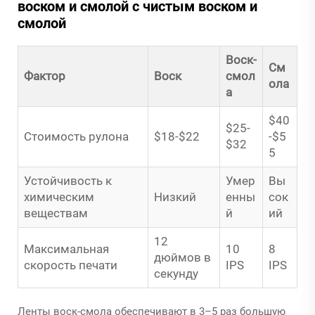
воском и смолой с чистым воском и
смолой
Воск-
См
Фактор
Воск
смол
ола
а
$40
$25-
Стоимость рулона
$18-$22
-$5
$32
5
Устойчивость к
Умер
Вы
химическим
Низкий
енны
сок
веществам
й
ий
12
Максимальная
10
8
дюймов в
скорость печати
IPS
IPS
секунду
Ленты воск-смола обеспечивают в 3–5 раз большую