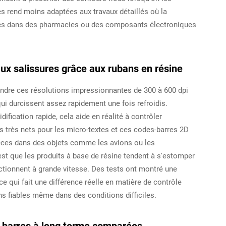
es rend moins adaptées aux travaux détaillés où la
ièces dans des pharmacies ou des composants électroniques
aux salissures grâce aux rubans en résine
indre ces résolutions impressionnantes de 300 à 600 dpi
qui durcissent assez rapidement une fois refroidis.
fication rapide, cela aide en réalité à contrôler
ls très nets pour les micro-textes et ces codes-barres 2D
ièces dans des objets comme les avions ou les
t que les produits à base de résine tendent à s'estomper
onctionnent à grande vitesse. Des tests ont montré une
e qui fait une différence réelle en matière de contrôle
ns fiables même dans des conditions difficiles.