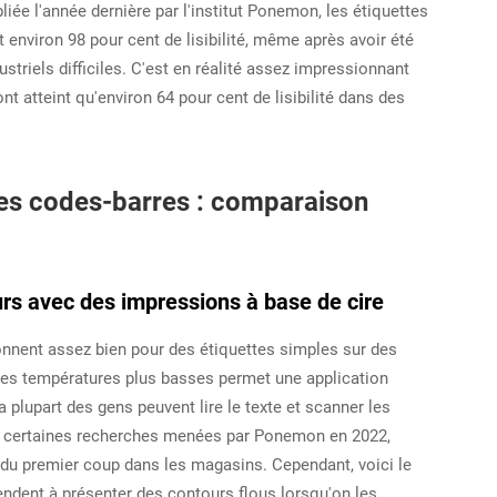
liée l'année dernière par l'institut Ponemon, les étiquettes
nviron 98 pour cent de lisibilité, même après avoir été
riels difficiles. C'est en réalité assez impressionnant
nt atteint qu'environ 64 pour cent de lisibilité dans des
é des codes-barres : comparaison
ours avec des impressions à base de cire
onnent assez bien pour des étiquettes simples sur des
à des températures plus basses permet une application
la plupart des gens peuvent lire le texte et scanner les
on certaines recherches menées par Ponemon en 2022,
 du premier coup dans les magasins. Cependant, voici le
endent à présenter des contours flous lorsqu'on les