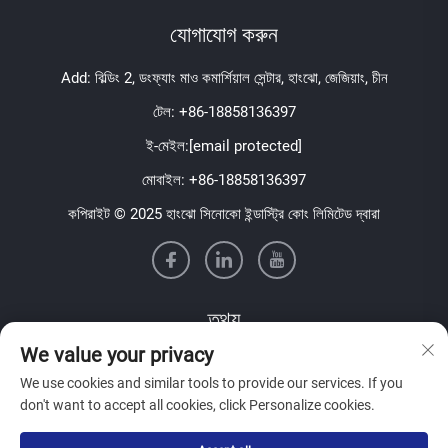
যোগাযোগ করুন
Add: বিল্ডিং 2, ডংফ্যাং মাও কমার্শিয়াল সেন্টার, হাংঝো, জেজিয়াং, চীন
টেল:
+86-18858136397
ই-মেইল:
[email protected]
মোবাইল:
+86-18858136397
কপিরাইট © 2025 হাংঝো সিনোকো ইন্ডাস্ট্রি কোং লিমিটেড দ্বারা
তথ্য
We value your privacy
আমাদের সাপ্তাহিক নিউজলেটার পেতে সাইন আপ করুন
We use cookies and similar tools to provide our services. If you
don't want to accept all cookies, click Personalize cookies.