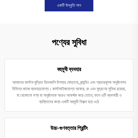
একটি উদ্ধৃতি পান
পণ্যের সুবিধা
বহুমুখী ব্যবহার
আমাদের কাস্টম মুদ্রিত রিবনগুলি উপহার মোড়ানো, ব্র্যান্ডিং এবং প্রচারমূলক অনুষ্ঠানসহ
বিভিন্ন কাজে ব্যবহারযোগ্য। কাস্টমাইজযোগ্য আকার, রং এবং মুদ্রণের সুবিধা রয়েছে,
যা যেকোনো পণ্য বা অনুষ্ঠানকে আরও আকর্ষক করে তোলে, ফলে এটি ব্যবসায়ী ও
ব্যক্তিদের জন্য একটি বহুমুখী বিকল্প হয়ে ওঠে
উচ্চ-গুণবত্তার প্রিন্টিং