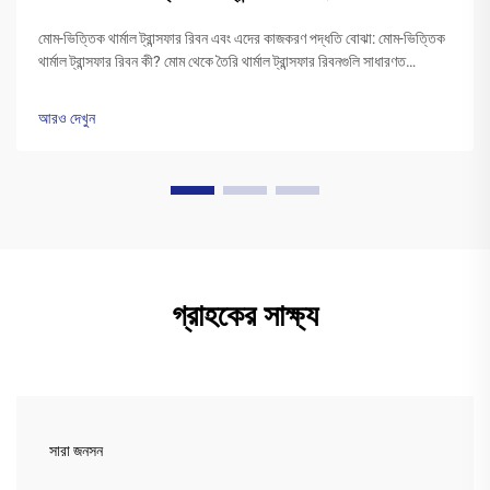
মোম-ভিত্তিক থার্মাল ট্রান্সফার রিবন এবং এদের কাজকরণ পদ্ধতি বোঝা: মোম-ভিত্তিক
থার্মাল ট্রান্সফার রিবন কী? মোম থেকে তৈরি থার্মাল ট্রান্সফার রিবনগুলি সাধারণত
পলিএস্টার বেসের উপর একটি বিশেষ মোম কালির স্তর দিয়ে আবৃত থাকে। প্রিন্টারের
হেড উত্তপ্ত হওয়ার সময়...
আরও দেখুন
গ্রাহকের সাক্ষ্য
সারা জনসন