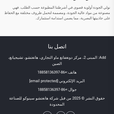
نولي الجودة أولوية قصوى في أشرطتنا المطبوعة حسب الطلب. فهي
مصنوعة من مواد عالية الجودة، ومصممة لتحمل ظروف مختلفة مع الحفاظ
على جاذبيتها البصرية، مما يضمن استدامة استثمارك.
اتصل بنا
Add: المبنى 2، مركز دونغفانغ ماو التجاري، هانغتشو، تشيجيانغ،
الصين
هاتف:
+86-18858136397
البريد الإلكتروني:
[email protected]
جوال:
+86-18858136397
حقوق النشر © 2025 من قبل شركة هانغتشو سينوكو للصناعة
المحدودة