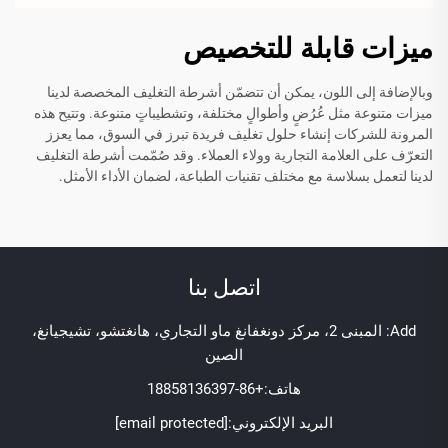
ميزات قابلة للتخصيص
وبالإضافة إلى اللون، يمكن أن تتضمّن أشرطة التغليف المخصصة لدينا
ميزات متنوعة مثل عُرُضٍ وأطوالٍ مختلفة، وتشطيباتٍ متنوعة. وتتيح هذه
المرونة للشركات إنشاء حلول تغليف فريدة تبرز في السوق، مما يعزز
التعرّف على العلامة التجارية وولاء العملاء. وقد صُمّمت أشرطة التغليف
لدينا لتعمل بسلاسة مع مختلف تقنيات الطباعة، لضمان الأداء الأمثل.
اتصل بنا
Add: المبنى 2، مركز دونغفانغ ماو التجاري، هانغتشو، تشيجيانغ،
الصين
هاتف:
+86-18858136397
البريد الإلكتروني:
[email protected]