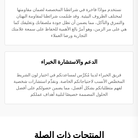
نستخدم موادًا فاخرة في شرائطنا المخصصة لضمان مقاومتها
لمختلف الظروف البيئية. وقد صُمّمت شرائطنا لمقاومة البهتان
والتمزق والتآكل، مما يضمن أن تظل جودة ملصقاتك وتغليفك كما
هي على مر الزمن، وهو أمرٌ بالغ الأهمية للحفاظ على سمعة علامتك
التجارية ورضا العملاء
الدعم والاستشارة الخبراء
فريق الخبراء لدينا مُكرَّس لمساعدتكم في اختيار لون الشريط
المخصَّص الأنسب لاحتياجاتكم الخاصة. ونقدِّم استشارات شخصية
لفهم متطلباتكم بشكل أفضل، مما يضمن حصولكم على أفضل
الحلول المصممة خصيصًا لتلبية أهداف عملكم
المنتجات ذات الصلة