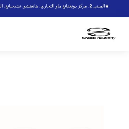
المبنى 2، مركز دونغفانغ ماو التجاري، هانغتشو، تشيجيانغ، الصين