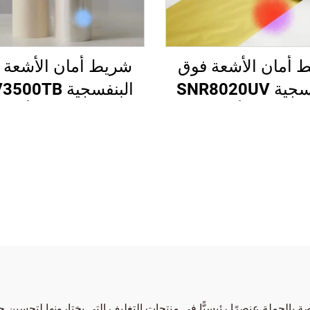
شريط أمان الأشعة 
 أمان الأشعة فوق
البنفسجية 0TB
البنفسجية SNR8020UV
شفاف إلى أزرق
ذهبي إلى أحمر
بالجملة عنصرًا رئيسيًّا في منتجات التغليف التي يختارونها لتحسين