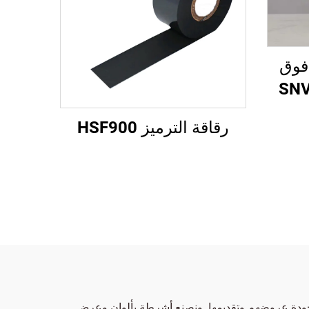
فوق
SNV350
رقاقة الترميز HSF900
 جودة عروضهم وتقديمها. ونصنع أشرطة بألوانٍ وعرضٍ