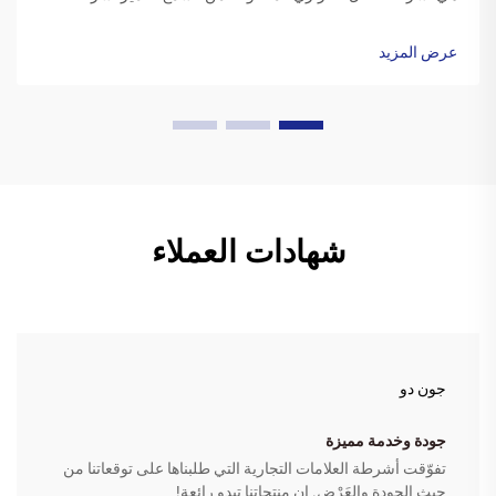
النقل الحراري المصنوعة من الشمع عادةً بقاعدة بوليستر مغطاة
بتركيبة حبر شمعية خاصة. عندما يبدأ طابعة الطباعة، ...
عرض المزيد
شهادات العملاء
جون دو
جودة وخدمة مميزة
تفوّقت أشرطة العلامات التجارية التي طلبناها على توقعاتنا من
حيث الجودة والعَرْض. إن منتجاتنا تبدو رائعة!