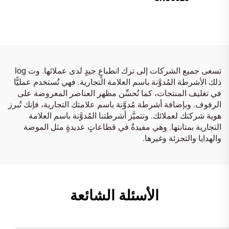
تسعى جميع الشركات إلى ترك انطباعٍ جيدٍ لدى عملائها. وت log
ذلك الأشرطة المُدوَّنة باسم العلامة التجارية. فهي تُستخدم عمليًّا
في تغليف المنتجات، كما تُحسِّن مظهر العناصر المعروضة على
الرفوف. وبإضافة أشرطة مُدوَّنة باسم علامتك التجارية، فإنك تُبرز
هوية شركتك لعملائك. وتتميَّز أشرطتنا المُدوَّنة باسم العلامة
التجارية بمتانتها. وهي مفيدةٌ في قطاعاتٍ عديدةٍ مثل الموضة
والهدايا والتجزئة وغيرها.
الأسئلة الشائعة