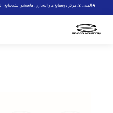
المبنى 2، مركز دونغفانغ ماو التجاري، هانغتشو، تشيجيانغ، الصين