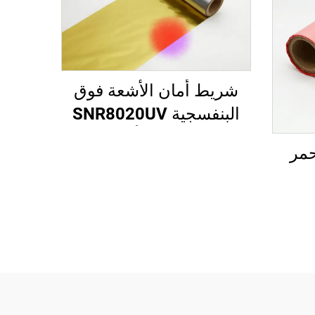
شريط أمان الأشعة فوق
البنفسجية SNR8020UV
ذهبي إلى أحمر
حمر