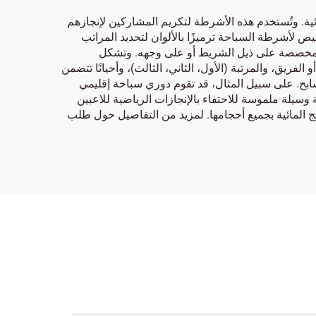
ة. وتُستخدم هذه الأشرطة لتكريم المشاركين لإنجازهم
ص لأشرطة السباحة ترميزًا بالألوان لتحديد المراتب
باعة مخصصة على ذيل الشريط أو على وجهه. وتشكل
مثال: "50 متر سباحة حرة")، واسم لقاء السباحة أو الفريق، والمرتبة (الأول، الثاني، الثالث)، وأحيانًا تتضمن
مسابح. على سبيل المثال، قد تقوم دوري سباحة إقليمي
لة ملموسة للاحتفاء بالإنجازات الرياضية للاعبين
مج المائية بجميع أحجامها. لمزيد من التفاصيل حول طلب