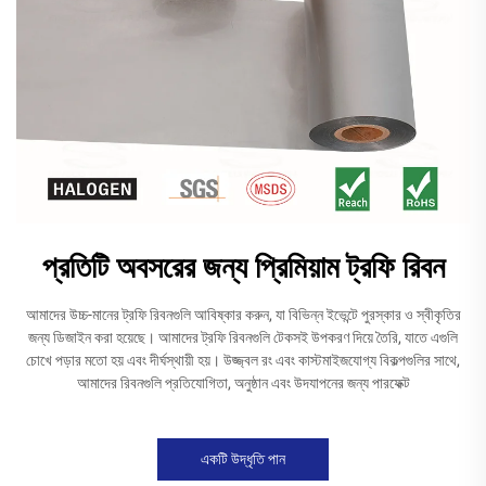
প্রতিটি অবসরের জন্য প্রিমিয়াম ট্রফি রিবন
আমাদের উচ্চ-মানের ট্রফি রিবনগুলি আবিষ্কার করুন, যা বিভিন্ন ইভেন্টে পুরস্কার ও স্বীকৃতির
জন্য ডিজাইন করা হয়েছে। আমাদের ট্রফি রিবনগুলি টেকসই উপকরণ দিয়ে তৈরি, যাতে এগুলি
চোখে পড়ার মতো হয় এবং দীর্ঘস্থায়ী হয়। উজ্জ্বল রং এবং কাস্টমাইজযোগ্য বিকল্পগুলির সাথে,
আমাদের রিবনগুলি প্রতিযোগিতা, অনুষ্ঠান এবং উদযাপনের জন্য পারফেক্ট
একটি উদ্ধৃতি পান