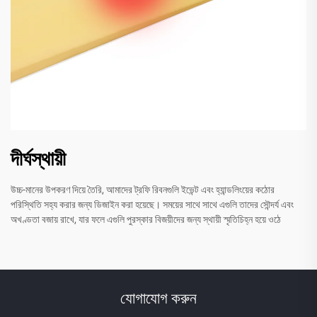
দীর্ঘস্থায়ী
উচ্চ-মানের উপকরণ দিয়ে তৈরি, আমাদের ট্রফি রিবনগুলি ইভেন্ট এবং হ্যান্ডলিংয়ের কঠোর
পরিস্থিতি সহ্য করার জন্য ডিজাইন করা হয়েছে। সময়ের সাথে সাথে এগুলি তাদের সৌন্দর্য এবং
অখণ্ডতা বজায় রাখে, যার ফলে এগুলি পুরস্কার বিজয়ীদের জন্য স্থায়ী স্মৃতিচিহ্ন হয়ে ওঠে
যোগাযোগ করুন