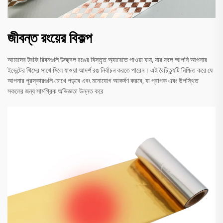
জীবন্ত রংয়ের বিকল্প
আমাদের ট্রফি রিবনগুলি উজ্জ্বল রঙের বিস্তৃত অ্যারেতে পাওয়া যায়, যার ফলে আপনি আপনার
ইভেন্টের থিমের সাথে মিলে যাওয়া আদর্শ রঙ নির্বাচন করতে পারেন। এই বৈচিত্র্যটি নিশ্চিত করে যে
আপনার পুরস্কারগুলি চোখে পড়বে এবং মনোযোগ আকর্ষণ করবে, যা প্রাপক এবং উপস্থিত
সকলের জন্য সামগ্রিক অভিজ্ঞতা উন্নত করে