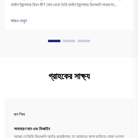
থার্মাল ট্রান্সফার রিবন কী? মোম থেকে তৈরি থার্মাল ট্রান্সফার রিবনগুলি সাধারণত
পলিএস্টার বেসের উপর একটি বিশেষ মোম কালির স্তর দিয়ে আবৃত থাকে। প্রিন্টারের
হেড উত্তপ্ত হওয়ার সময়...
আরও দেখুন
গ্রাহকের সাক্ষ্য
জন স্মিথ
অসাধারণ মান এবং ডিজাইন
আমরা যে ট্রফি রিবনগুলি অর্ডার করেছিলাম, তা আমাদের আশা ছাড়িয়ে গেছে! গুণগত