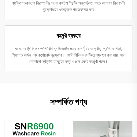
ব্যক্তিগতকরণের বিকল্পগুলির মধ্যে কাস্টম প্রিন্টিং অন্তর্ভুক্ত, যাতে আপনার রিবনগুলি
পুরস্কারটির গুরুত্বকে প্রতিফলিত করে
বহুমুখী ব্যবহার
আমাদের ট্রফি রিবনগুলি বিভিন্ন ইভেন্টের জন্য আদর্শ, যেমন ক্রীড়া প্রতিযোগিতা,
শিক্ষাগত অর্জন এবং কর্পোরেট পুরস্কার। এগুলি বিভিন্ন সেটিংয়ে ব্যবহার করা যায়, ফলে
যেকোনো স্বীকৃতি ইভেন্টের জন্য এগুলি একটি বহুমুখী পছন্দ।
সম্পর্কিত পণ্য