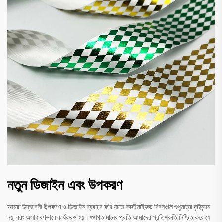
নতুন ডিজাইন এবং উপকরণ
আমরা উদ্ভাবনী উপকরণ ও ডিজাইন ব্যবহার করি যাতে কাস্টমাইজড রিবনগুলি শুধুমাত্র দৃষ্টিনন্দন
নয়, বরং অসাধারণভাবে কার্যকরও হয়। গুণগত মানের প্রতি আমাদের প্রতিশ্রুতি নিশ্চিত করে যে