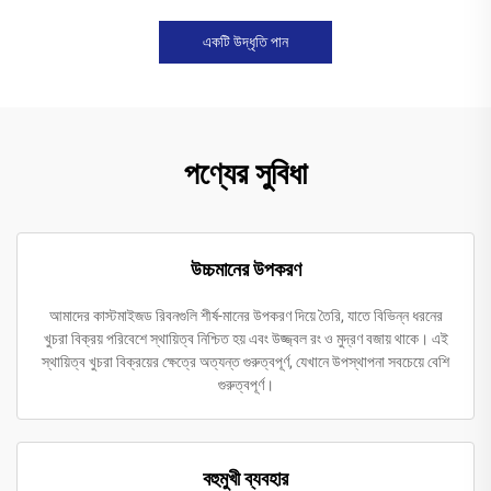
একটি উদ্ধৃতি পান
পণ্যের সুবিধা
উচ্চমানের উপকরণ
আমাদের কাস্টমাইজড রিবনগুলি শীর্ষ-মানের উপকরণ দিয়ে তৈরি, যাতে বিভিন্ন ধরনের
খুচরা বিক্রয় পরিবেশে স্থায়িত্ব নিশ্চিত হয় এবং উজ্জ্বল রং ও মুদ্রণ বজায় থাকে। এই
স্থায়িত্ব খুচরা বিক্রয়ের ক্ষেত্রে অত্যন্ত গুরুত্বপূর্ণ, যেখানে উপস্থাপনা সবচেয়ে বেশি
গুরুত্বপূর্ণ।
বহুমুখী ব্যবহার