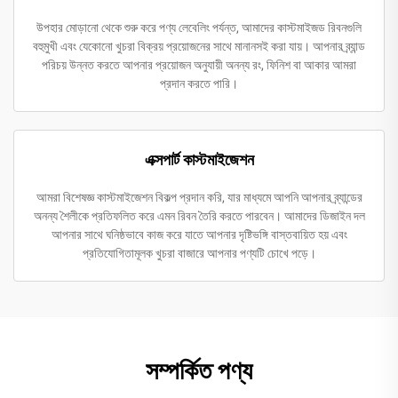
উপহার মোড়ানো থেকে শুরু করে পণ্য লেবেলিং পর্যন্ত, আমাদের কাস্টমাইজড রিবনগুলি
বহুমুখী এবং যেকোনো খুচরা বিক্রয় প্রয়োজনের সাথে মানানসই করা যায়। আপনার ব্র্যান্ড
পরিচয় উন্নত করতে আপনার প্রয়োজন অনুযায়ী অনন্য রং, ফিনিশ বা আকার আমরা
প্রদান করতে পারি।
এক্সপার্ট কাস্টমাইজেশন
আমরা বিশেষজ্ঞ কাস্টমাইজেশন বিকল্প প্রদান করি, যার মাধ্যমে আপনি আপনার ব্র্যান্ডের
অনন্য শৈলীকে প্রতিফলিত করে এমন রিবন তৈরি করতে পারবেন। আমাদের ডিজাইন দল
আপনার সাথে ঘনিষ্ঠভাবে কাজ করে যাতে আপনার দৃষ্টিভঙ্গি বাস্তবায়িত হয় এবং
প্রতিযোগিতামূলক খুচরা বাজারে আপনার পণ্যটি চোখে পড়ে।
সম্পর্কিত পণ্য