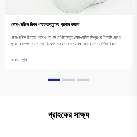
মোম-রেজিন রিবন পারফরম্যান্সের প্রধান কারক
মোম-রেজিন রিবনের গঠন ও প্রধান বৈশিষ্ট্যসমূহ: মোম-রেজিন মিশ্রণের বিষয়টি বোঝা:
মুদ্রণের গুণগত মান ও স্থায়িত্বের মধ্যে ভারসাম্য রক্ষা করা। মোম-রেজিন রিবনে
সাধারণত 40 থেকে 60 শতাংশ মোম এবং 20 থেকে ... পর্যন্ত পলিমার রেজিনের মিশ্রণ
থাকে।
আরও দেখুন
গ্রাহকের সাক্ষ্য