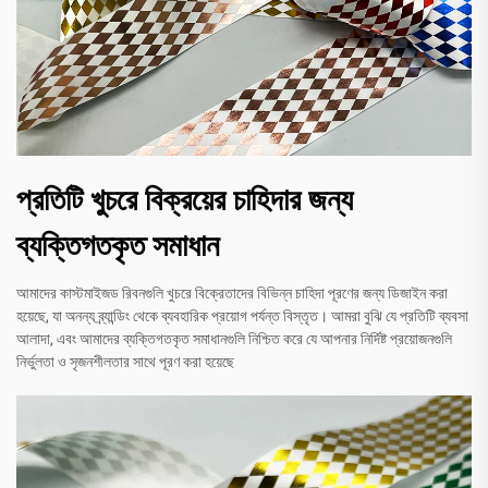
প্রতিটি খুচরে বিক্রয়ের চাহিদার জন্য
ব্যক্তিগতকৃত সমাধান
আমাদের কাস্টমাইজড রিবনগুলি খুচরে বিক্রেতাদের বিভিন্ন চাহিদা পূরণের জন্য ডিজাইন করা
হয়েছে, যা অনন্য ব্র্যান্ডিং থেকে ব্যবহারিক প্রয়োগ পর্যন্ত বিস্তৃত। আমরা বুঝি যে প্রতিটি ব্যবসা
আলাদা, এবং আমাদের ব্যক্তিগতকৃত সমাধানগুলি নিশ্চিত করে যে আপনার নির্দিষ্ট প্রয়োজনগুলি
নির্ভুলতা ও সৃজনশীলতার সাথে পূরণ করা হয়েছে