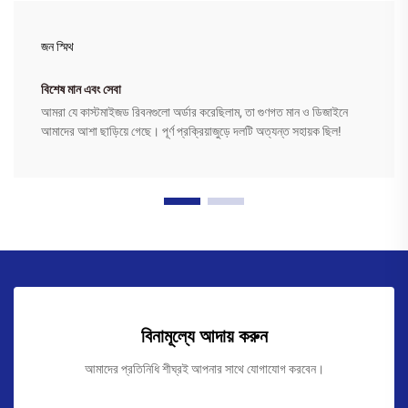
জন স্মিথ
বিশেষ মান এবং সেবা
আমরা যে কাস্টমাইজড রিবনগুলো অর্ডার করেছিলাম, তা গুণগত মান ও ডিজাইনে
আমাদের আশা ছাড়িয়ে গেছে। পূর্ণ প্রক্রিয়াজুড়ে দলটি অত্যন্ত সহায়ক ছিল!
বিনামূল্যে আদায় করুন
আমাদের প্রতিনিধি শীঘ্রই আপনার সাথে যোগাযোগ করবেন।