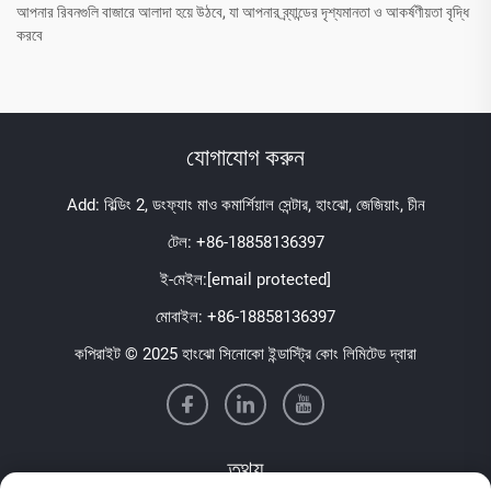
আপনার রিবনগুলি বাজারে আলাদা হয়ে উঠবে, যা আপনার ব্র্যান্ডের দৃশ্যমানতা ও আকর্ষণীয়তা বৃদ্ধি
করবে
যোগাযোগ করুন
Add: বিল্ডিং 2, ডংফ্যাং মাও কমার্শিয়াল সেন্টার, হাংঝো, জেজিয়াং, চীন
টেল:
+86-18858136397
ই-মেইল:
[email protected]
মোবাইল:
+86-18858136397
কপিরাইট © 2025 হাংঝো সিনোকো ইন্ডাস্ট্রি কোং লিমিটেড দ্বারা
তথ্য