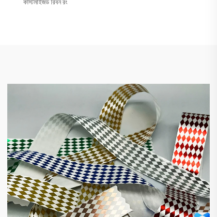
কাস্টমাইজড রিবন রং