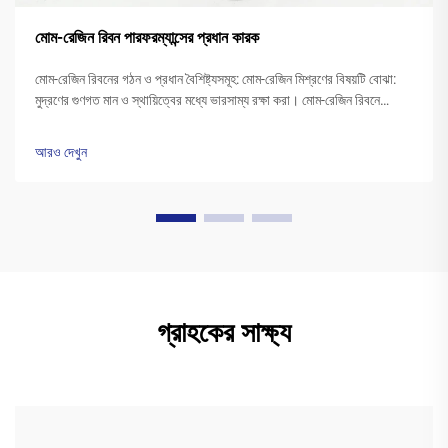
মোম-রেজিন রিবন পারফরম্যান্সের প্রধান কারক
মোম-রেজিন রিবনের গঠন ও প্রধান বৈশিষ্ট্যসমূহ: মোম-রেজিন মিশ্রণের বিষয়টি বোঝা:
মুদ্রণের গুণগত মান ও স্থায়িত্বের মধ্যে ভারসাম্য রক্ষা করা। মোম-রেজিন রিবনে
সাধারণত 40 থেকে 60 শতাংশ মোম এবং 20 থেকে ... পর্যন্ত পলিমার রেজিনের মিশ্রণ
থাকে।
আরও দেখুন
গ্রাহকের সাক্ষ্য