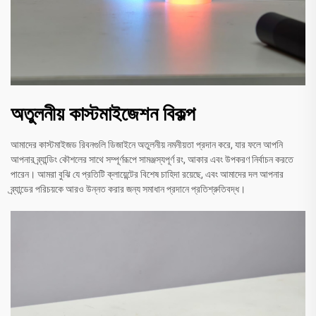
অতুলনীয় কাস্টমাইজেশন বিকল্প
আমাদের কাস্টমাইজড রিবনগুলি ডিজাইনে অতুলনীয় নমনীয়তা প্রদান করে, যার ফলে আপনি
আপনার ব্র্যান্ডিং কৌশলের সাথে সম্পূর্ণরূপে সামঞ্জস্যপূর্ণ রং, আকার এবং উপকরণ নির্বাচন করতে
পারেন। আমরা বুঝি যে প্রতিটি ক্লায়েন্টের বিশেষ চাহিদা রয়েছে, এবং আমাদের দল আপনার
ব্র্যান্ডের পরিচয়কে আরও উন্নত করার জন্য সমাধান প্রদানে প্রতিশ্রুতিবদ্ধ।