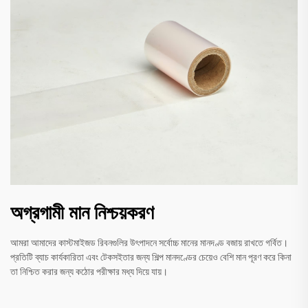
অগ্রগামী মান নিশ্চয়করণ
আমরা আমাদের কাস্টমাইজড রিবনগুলির উৎপাদনে সর্বোচ্চ মানের মানদণ্ড বজায় রাখতে গর্বিত।
প্রতিটি ব্যাচ কার্যকারিতা এবং টেকসইতার জন্য শিল্প মানদণ্ডের চেয়েও বেশি মান পূরণ করে কিনা
তা নিশ্চিত করার জন্য কঠোর পরীক্ষার মধ্য দিয়ে যায়।