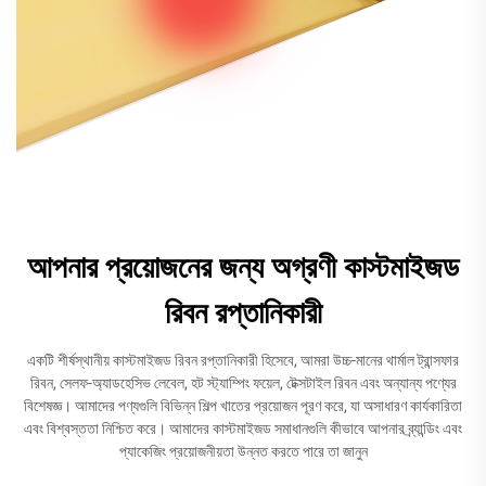
আপনার প্রয়োজনের জন্য অগ্রণী কাস্টমাইজড
রিবন রপ্তানিকারী
একটি শীর্ষস্থানীয় কাস্টমাইজড রিবন রপ্তানিকারী হিসেবে, আমরা উচ্চ-মানের থার্মাল ট্রান্সফার
রিবন, সেলফ-অ্যাডহেসিভ লেবেল, হট স্ট্যাম্পিং ফয়েল, টেক্সটাইল রিবন এবং অন্যান্য পণ্যের
বিশেষজ্ঞ। আমাদের পণ্যগুলি বিভিন্ন শিল্প খাতের প্রয়োজন পূরণ করে, যা অসাধারণ কার্যকারিতা
এবং বিশ্বস্ততা নিশ্চিত করে। আমাদের কাস্টমাইজড সমাধানগুলি কীভাবে আপনার ব্র্যান্ডিং এবং
প্যাকেজিং প্রয়োজনীয়তা উন্নত করতে পারে তা জানুন