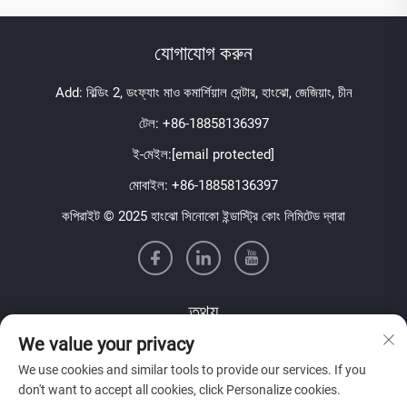
যোগাযোগ করুন
Add: বিল্ডিং 2, ডংফ্যাং মাও কমার্শিয়াল সেন্টার, হাংঝো, জেজিয়াং, চীন
টেল:
+86-18858136397
ই-মেইল:
[email protected]
মোবাইল:
+86-18858136397
কপিরাইট © 2025 হাংঝো সিনোকো ইন্ডাস্ট্রি কোং লিমিটেড দ্বারা
তথ্য
We value your privacy
আমাদের সাপ্তাহিক নিউজলেটার পেতে সাইন আপ করুন
We use cookies and similar tools to provide our services. If you
don't want to accept all cookies, click Personalize cookies.