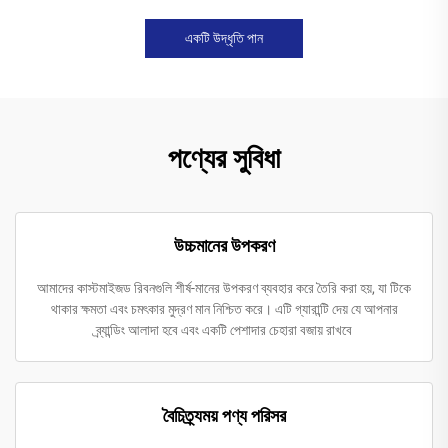
একটি উদ্ধৃতি পান
পণ্যের সুবিধা
উচ্চমানের উপকরণ
আমাদের কাস্টমাইজড রিবনগুলি শীর্ষ-মানের উপকরণ ব্যবহার করে তৈরি করা হয়, যা টিকে
থাকার ক্ষমতা এবং চমৎকার মুদ্রণ মান নিশ্চিত করে। এটি গ্যারান্টি দেয় যে আপনার
ব্র্যান্ডিং আলাদা হবে এবং একটি পেশাদার চেহারা বজায় রাখবে
বৈচিত্র্যময় পণ্য পরিসর